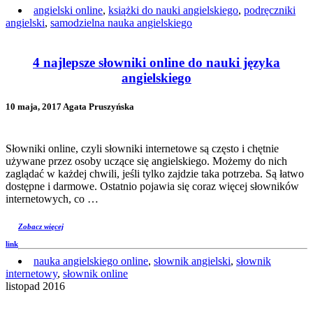
angielski online
,
książki do nauki angielskiego
,
podręczniki
angielski
,
samodzielna nauka angielskiego
4 najlepsze słowniki online do nauki języka
angielskiego
10 maja, 2017 Agata Pruszyńska
Słowniki online, czyli słowniki internetowe są często i chętnie
używane przez osoby uczące się angielskiego. Możemy do nich
zaglądać w każdej chwili, jeśli tylko zajdzie taka potrzeba. Są łatwo
dostępne i darmowe. Ostatnio pojawia się coraz więcej słowników
internetowych, co …
Zobacz więcej
link
nauka angielskiego online
,
słownik angielski
,
słownik
internetowy
,
słownik online
listopad 2016