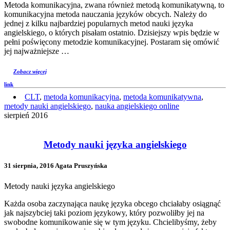
Metoda komunikacyjna, zwana również metodą komunikatywną, to
komunikacyjna metoda nauczania języków obcych. Należy do
jednej z kilku najbardziej popularnych metod nauki języka
angielskiego, o których pisałam ostatnio. Dzisiejszy wpis będzie w
pełni poświęcony metodzie komunikacyjnej. Postaram się omówić
jej najważniejsze …
Zobacz więcej
link
CLT
,
metoda komunikacyjna
,
metoda komunikatywna
,
metody nauki angielskiego
,
nauka angielskiego online
sierpień 2016
Metody nauki języka angielskiego
31 sierpnia, 2016 Agata Pruszyńska
Metody nauki języka angielskiego
Każda osoba zaczynająca naukę języka obcego chciałaby osiągnąć
jak najszybciej taki poziom językowy, który pozwoliłby jej na
swobodne komunikowanie się w tym języku. Chcielibyśmy, żeby