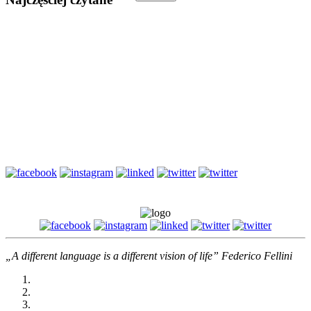
Gotowa lekcja angielskiego – Black Friday (B1/B2)
Idiomy angielskie związane z zimą (B2/C1)
Druga powtórka przed maturą z angielskiego – jak napisać e-
mail?
Słownictwo biznesowe – Szczupła produkcja i kontrola jakości
– Angielski biznesowy (B1/B2)
„A different language is a different vision of life” Federico Fellini