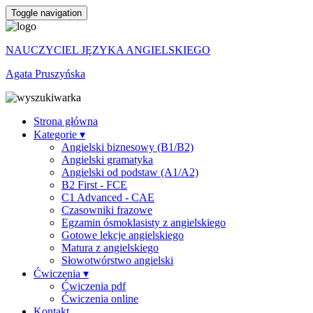
Toggle navigation
NAUCZYCIEL JĘZYKA ANGIELSKIEGO
Agata Pruszyńska
Strona główna
Kategorie ▾
Angielski biznesowy (B1/B2)
Angielski gramatyka
Angielski od podstaw (A1/A2)
B2 First - FCE
C1 Advanced - CAE
Czasowniki frazowe
Egzamin ósmoklasisty z angielskiego
Gotowe lekcje angielskiego
Matura z angielskiego
Słowotwórstwo angielski
Ćwiczenia ▾
Ćwiczenia pdf
Ćwiczenia online
Kontakt