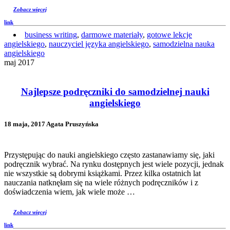
Zobacz więcej
link
business writing
,
darmowe materiały
,
gotowe lekcje
angielskiego
,
nauczyciel języka angielskiego
,
samodzielna nauka
angielskiego
maj 2017
Najlepsze podręczniki do samodzielnej nauki
angielskiego
18 maja, 2017 Agata Pruszyńska
Przystępując do nauki angielskiego często zastanawiamy się, jaki
podręcznik wybrać. Na rynku dostępnych jest wiele pozycji, jednak
nie wszystkie są dobrymi książkami. Przez kilka ostatnich lat
nauczania natknęłam się na wiele różnych podręczników i z
doświadczenia wiem, jak wiele może …
Zobacz więcej
link