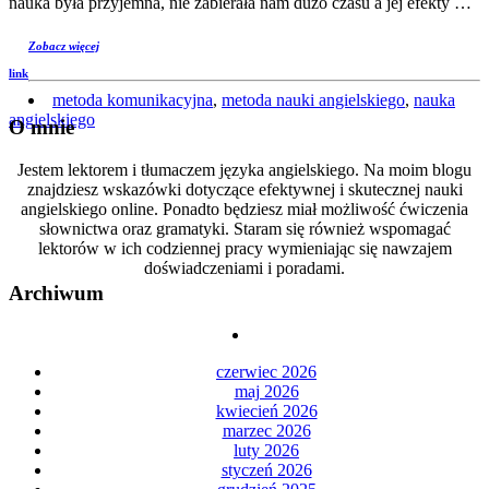
nauka była przyjemna, nie zabierała nam dużo czasu a jej efekty …
Zobacz więcej
link
metoda komunikacyjna
,
metoda nauki angielskiego
,
nauka
angielskiego
O mnie
Jestem lektorem i tłumaczem języka angielskiego. Na moim blogu
znajdziesz wskazówki dotyczące efektywnej i skutecznej nauki
angielskiego online. Ponadto będziesz miał możliwość ćwiczenia
słownictwa oraz gramatyki. Staram się również wspomagać
lektorów w ich codziennej pracy wymieniając się nawzajem
doświadczeniami i poradami.
Archiwum
czerwiec 2026
maj 2026
kwiecień 2026
marzec 2026
luty 2026
styczeń 2026