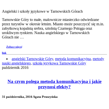
Angielski i szkoły językowe w Tarnowskich Górach
Tarnowskie Góry to małe, malownicze miasteczko odwiedzane
przez turystów w okresie letnim. Miasto może poszczycić się m.in.
zabytkową kopalnią srebra, sztolnią Czarnego Pstrąga oraz
urokliwym rynkiem. Nauka angielskiego w Tarnowskich
Górach nie …
Zobacz więcej
link
angielski Tarnowskie Góry
,
metoda komunikacyjna
,
metody
nauki angielskiego
,
szkoła językowa Tarnowskie Góry
październik 2016
Na czym polega metoda komunikacyjna i jakie
przynosi efekty?
31 października, 2016 Agata Pruszyńska