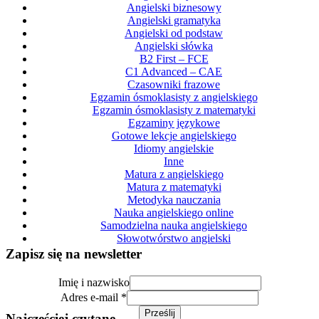
Angielski biznesowy
Angielski gramatyka
Angielski od podstaw
Angielski słówka
B2 First – FCE
C1 Advanced – CAE
Czasowniki frazowe
Egzamin ósmoklasisty z angielskiego
Egzamin ósmoklasisty z matematyki
Egzaminy językowe
Gotowe lekcje angielskiego
Idiomy angielskie
Inne
Matura z angielskiego
Matura z matematyki
Metodyka nauczania
Nauka angielskiego online
Samodzielna nauka angielskiego
Słowotwórstwo angielski
Zapisz się na newsletter
Imię
Imię i nazwisko
Adres
Adres e-mail
*
nazwisko
Prześlij
Najczęściej czytane