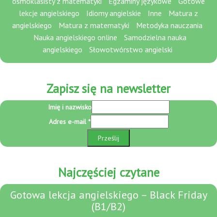
ósmoklasisty z matematyki
Egzaminy językowe
Gotowe
lekcje angielskiego
Idiomy angielskie
Inne
Matura z
angielskiego
Matura z matematyki
Metodyka nauczania
Nauka angielskiego online
Samodzielna nauka
angielskiego
Słowotwórstwo angielski
Zapisz się na newsletter
Adres
Imię i nazwisko
Imię
Adres e-mail
*
i
Prześlij
Najczęściej czytane
Gotowa lekcja angielskiego – Black Friday
(B1/B2)