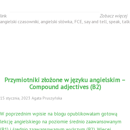
link
Zobacz więcej
angielski czasowniki
,
angielski słówka
,
FCE
,
say and tell
,
speak
,
talk
Przymiotniki złożone w języku angielskim –
Compound adjectives (B2)
15 stycznia, 2023 Agata Pruszyńska
W poprzednim wpisie na blogu opublikowałam gotową
lekcję angielskiego na poziomie średnio zaawansowanym
(B1) i średnio zaawansowanym wyższym (B2). Więcej