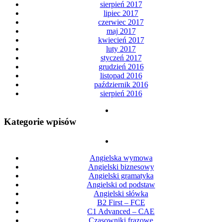
sierpień 2017
lipiec 2017
czerwiec 2017
maj 2017
kwiecień 2017
luty 2017
styczeń 2017
grudzień 2016
listopad 2016
październik 2016
sierpień 2016
Kategorie wpisów
Angielska wymowa
Angielski biznesowy
Angielski gramatyka
Angielski od podstaw
Angielski słówka
B2 First – FCE
C1 Advanced – CAE
Czasowniki frazowe