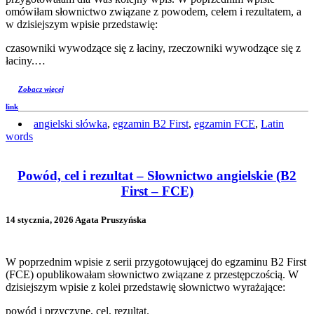
omówiłam słownictwo związane z powodem, celem i rezultatem, a
w dzisiejszym wpisie przedstawię:
czasowniki wywodzące się z łaciny, rzeczowniki wywodzące się z
łaciny.…
Zobacz więcej
link
angielski słówka
,
egzamin B2 First
,
egzamin FCE
,
Latin
words
Powód, cel i rezultat – Słownictwo angielskie (B2
First – FCE)
14 stycznia, 2026 Agata Pruszyńska
W poprzednim wpisie z serii przygotowującej do egzaminu B2 First
(FCE) opublikowałam słownictwo związane z przestępczością. W
dzisiejszym wpisie z kolei przedstawię słownictwo wyrażające:
powód i przyczynę, cel, rezultat.