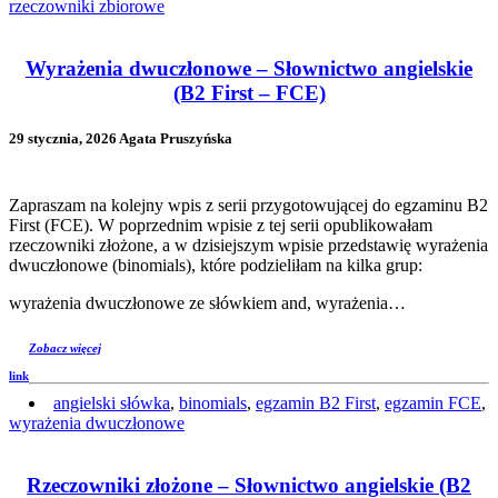
rzeczowniki zbiorowe
Wyrażenia dwuczłonowe – Słownictwo angielskie
(B2 First – FCE)
29 stycznia, 2026 Agata Pruszyńska
Zapraszam na kolejny wpis z serii przygotowującej do egzaminu B2
First (FCE). W poprzednim wpisie z tej serii opublikowałam
rzeczowniki złożone, a w dzisiejszym wpisie przedstawię wyrażenia
dwuczłonowe (binomials), które podzieliłam na kilka grup:
wyrażenia dwuczłonowe ze słówkiem and, wyrażenia…
Zobacz więcej
link
angielski słówka
,
binomials
,
egzamin B2 First
,
egzamin FCE
,
wyrażenia dwuczłonowe
Rzeczowniki złożone – Słownictwo angielskie (B2