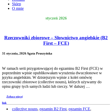
Sklep
O mnie
styczeń 2026
Rzeczowniki zbiorowe – Słownictwo angielskie (B2
First – FCE)
31 stycznia, 2026 Agata Pruszyńska
W ramach serii przygotowującej do egzaminu B2 First (FCE) w
poprzednim wpisie opublikowałam wyrażenia dwuczłonowe w
języku angielskim. W dzisiejszym wpisie z kolei omówię
rzeczowniki zbiorowe (collective nouns), których używamy do
opisu grupy tych samych ludzi lub rzeczy. W dalszej …
Zobacz więcej
link
collective nouns
,
egzamin B2 First
,
egzamin FCE
,