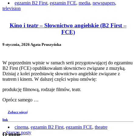
egzamin B2 First
,
egzamin FCE
,
media
,
newspapers
,
television
Kino i teatr – Słownictwo angielskie (B2 First –
FCE)
9 stycznia, 2026 Agata Pruszyńska
W poprzednim wpisie w ramach serii przygotowującej do egzaminu
B2 First (FCE) opublikowałam słownictwo związane z muzyką.
Dzisiaj z kolei przedstawię słownictwo angielskie związane z
teatrem i kinem. W dalszej części wpisu omówię:
produkcję filmową, rodzaje filmów, teatr.
Oprócz samego …
Zobacz więcej
link
cinema
,
egzamin B2 First
,
egzamin FCE
,
theatre
« Starsze posty
O mnie