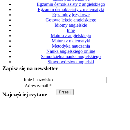
Egzamin ósmoklasisty z angielskiego
Egzamin ósmoklasisty z matematyki
Egzaminy językowe
Gotowe lekcje angielskiego
Idiomy angielskie
Inne
Matura z angielskiego
Matura z matematyki
Metodyka nauczania
Nauka angielskiego online
Samodzielna nauka angielskiego
Słowotwórstwo angielski
Zapisz się na newsletter
Imię i nazwisko
Imię
Adres e-mail
*
e-
Prześlij
Najczęściej czytane
mail
Adres
Gotowa lekcja angielskiego – Black Friday (B1/B2)
Idiomy angielskie związane z zimą (B2/C1)