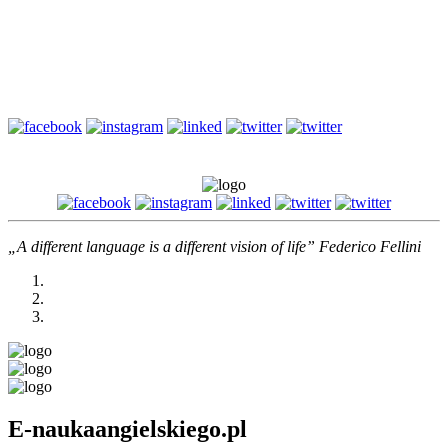
Druga powtórka przed maturą z angielskiego – jak napisać e-
mail?
Słownictwo biznesowe – Szczupła produkcja i kontrola jakości
– Angielski biznesowy (B1/B2)
„A different language is a different vision of life” Federico Fellini
E-naukaangielskiego.pl