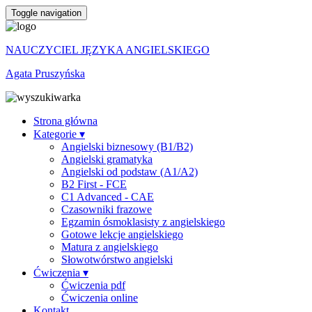
Toggle navigation
NAUCZYCIEL JĘZYKA ANGIELSKIEGO
Agata Pruszyńska
Strona główna
Kategorie ▾
Angielski biznesowy (B1/B2)
Angielski gramatyka
Angielski od podstaw (A1/A2)
B2 First - FCE
C1 Advanced - CAE
Czasowniki frazowe
Egzamin ósmoklasisty z angielskiego
Gotowe lekcje angielskiego
Matura z angielskiego
Słowotwórstwo angielski
Ćwiczenia ▾
Ćwiczenia pdf
Ćwiczenia online
Kontakt