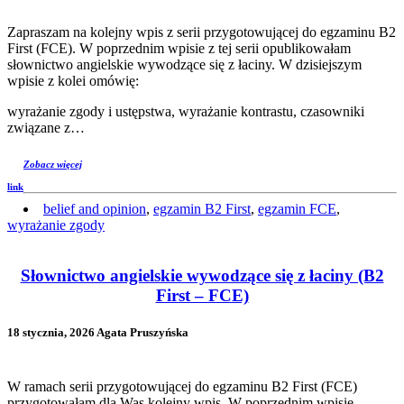
Zapraszam na kolejny wpis z serii przygotowującej do egzaminu B2
First (FCE). W poprzednim wpisie z tej serii opublikowałam
słownictwo angielskie wywodzące się z łaciny. W dzisiejszym
wpisie z kolei omówię:
wyrażanie zgody i ustępstwa, wyrażanie kontrastu, czasowniki
związane z…
Zobacz więcej
link
belief and opinion
,
egzamin B2 First
,
egzamin FCE
,
wyrażanie zgody
Słownictwo angielskie wywodzące się z łaciny (B2
First – FCE)
18 stycznia, 2026 Agata Pruszyńska
W ramach serii przygotowującej do egzaminu B2 First (FCE)
przygotowałam dla Was kolejny wpis. W poprzednim wpisie