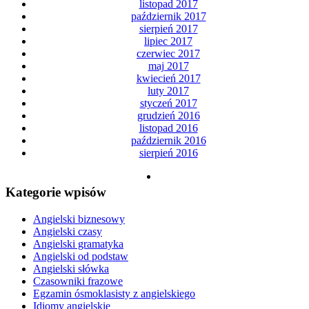
listopad 2017
październik 2017
sierpień 2017
lipiec 2017
czerwiec 2017
maj 2017
kwiecień 2017
luty 2017
styczeń 2017
grudzień 2016
listopad 2016
październik 2016
sierpień 2016
Kategorie wpisów
Angielski biznesowy
Angielski czasy
Angielski gramatyka
Angielski od podstaw
Angielski słówka
Czasowniki frazowe
Egzamin ósmoklasisty z angielskiego
Idiomy angielskie