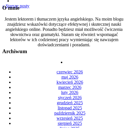
« Starsze posty
O mnie
Jestem lektorem i tłumaczem języka angielskiego. Na moim blogu
znajdziesz wskazówki dotyczące efektywnej i skutecznej nauki
angielskiego online. Ponadto będziesz miał możliwość ćwiczenia
słownictwa oraz gramatyki. Staram się również wspomagać
lektorów w ich codziennej pracy wymieniając się nawzajem
doświadczeniami i poradami.
Archiwum
czerwiec 2026
maj 2026
kwiecień 2026
marzec 2026
luty 2026
styczeń 2026
grudzień 2025
listopad 2025
październik 2025
wrzesień 2025
sierpień 2025