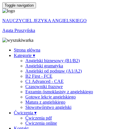
Toggle navigation
NAUCZYCIEL JĘZYKA ANGIELSKIEGO
Agata Pruszyńska
Strona główna
Kategorie ▾
Angielski biznesowy (B1/B2)
Angielski gramatyka
Angielski od podstaw (A1/A2)
B2 First - FCE
C1 Advanced - CAE
Czasowniki frazowe
Egzamin ósmoklasisty z angielskiego
Gotowe lekcje angielskiego
Matura z angielskiego
Słowotwórstwo angielski
Ćwiczenia ▾
Ćwiczenia pdf
Ćwiczenia online
Kontakt