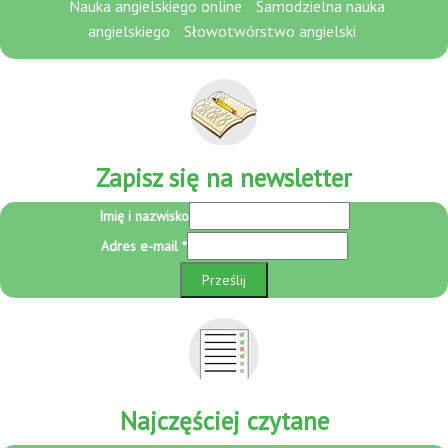
Nauka angielskiego online
Samodzielna nauka
angielskiego
Słowotwórstwo angielski
Zapisz się na newsletter
Imię
Imię i nazwisko
i
Adres e-mail
*
e-
mail
Prześlij
Najczęściej czytane