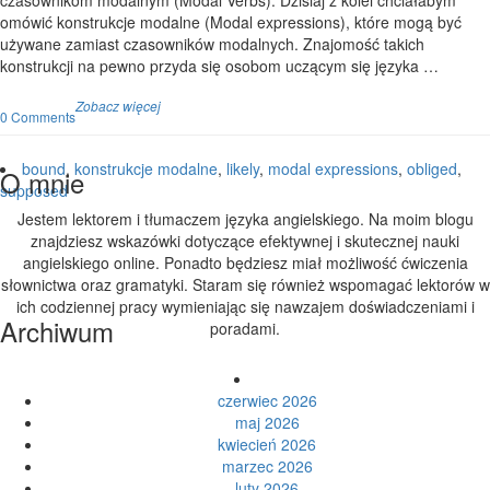
czasownikom modalnym (Modal Verbs). Dzisiaj z kolei chciałabym
omówić konstrukcje modalne (Modal expressions), które mogą być
używane zamiast czasowników modalnych. Znajomość takich
konstrukcji na pewno przyda się osobom uczącym się języka …
Zobacz więcej
0 Comments
bound
,
konstrukcje modalne
,
likely
,
modal expressions
,
obliged
,
O mnie
supposed
Jestem lektorem i tłumaczem języka angielskiego. Na moim blogu
znajdziesz wskazówki dotyczące efektywnej i skutecznej nauki
angielskiego online. Ponadto będziesz miał możliwość ćwiczenia
słownictwa oraz gramatyki. Staram się również wspomagać lektorów w
ich codziennej pracy wymieniając się nawzajem doświadczeniami i
Archiwum
poradami.
czerwiec 2026
maj 2026
kwiecień 2026
marzec 2026
luty 2026