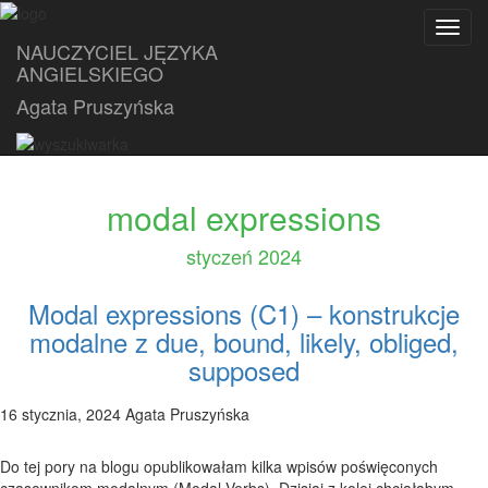
Toggl
NAUCZYCIEL JĘZYKA
navig
ANGIELSKIEGO
Agata Pruszyńska
modal expressions
styczeń 2024
Modal expressions (C1) – konstrukcje
modalne z due, bound, likely, obliged,
supposed
16 stycznia, 2024 Agata Pruszyńska
Do tej pory na blogu opublikowałam kilka wpisów poświęconych