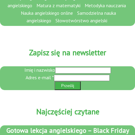
angielskiego
Matura z matematyki
Metodyka nauczania
Nauka angielskiego online
Samodzielna nauka
angielskiego
Słowotwórstwo angielski
Zapisz się na newsletter
Imię i nazwisko
Adres e-mail
*
Adres
e-
Prześlij
mail
nazwisko
Najczęściej czytane
Gotowa lekcja angielskiego – Black Friday