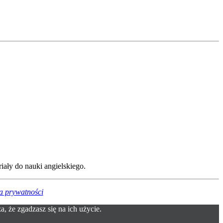
iały do nauki angielskiego.
a prywatności
, że zgadzasz się na ich użycie.