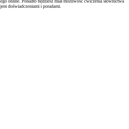
iego online. Ponadto będziesz miał możliwość ćwiczenia słownictwa
ajem doświadczeniami i poradami.