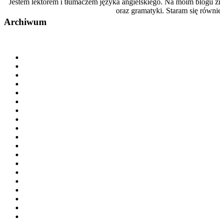
Jestem lektorem i tłumaczem języka angielskiego. Na moim blogu z
oraz gramatyki. Staram się równ
Archiwum