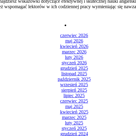
najdziesz wskazówki dotyczące efektywnej i skutecznej nauki angielsk
ież wspomagać lektorów w ich codziennej pracy wymieniając się nawz
czerwiec 2026
maj 2026
kwiecień 2026
marzec 2026
luty 2026
styczeń 2026
grudzień 2025
listopad 2025
październik 2025
wrzesień 2025
sierpień 2025
lipiec 2025
czerwiec 2025
maj 2025
kwiecień 2025
marzec 2025
luty 2025
styczeń 2025
grudzień 2024