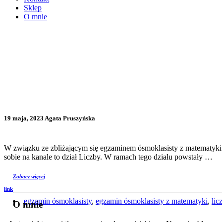
Sklep
O mnie
19 maja, 2023 Agata Pruszyńska
W związku ze zbliżającym się egzaminem ósmoklasisty z matematyki
sobie na kanale to dział Liczby. W ramach tego działu powstały …
Zobacz więcej
link
egzamin ósmoklasisty
,
egzamin ósmoklasisty z matematyki
,
lic
O mnie