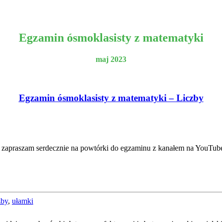
Egzamin ósmoklasisty z matematyki
maj 2023
Egzamin ósmoklasisty z matematyki – Liczby
 zapraszam serdecznie na powtórki do egzaminu z kanałem na YouTub
zby
,
ułamki