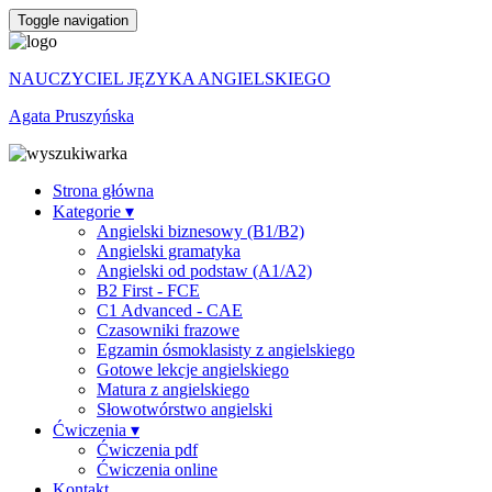
Toggle navigation
NAUCZYCIEL JĘZYKA ANGIELSKIEGO
Agata Pruszyńska
Strona główna
Kategorie ▾
Angielski biznesowy (B1/B2)
Angielski gramatyka
Angielski od podstaw (A1/A2)
B2 First - FCE
C1 Advanced - CAE
Czasowniki frazowe
Egzamin ósmoklasisty z angielskiego
Gotowe lekcje angielskiego
Matura z angielskiego
Słowotwórstwo angielski
Ćwiczenia ▾
Ćwiczenia pdf
Ćwiczenia online
Kontakt