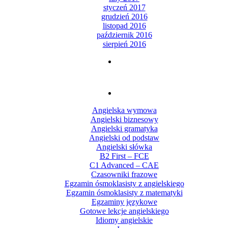
styczeń 2017
grudzień 2016
listopad 2016
październik 2016
sierpień 2016
Angielska wymowa
Angielski biznesowy
Angielski gramatyka
Angielski od podstaw
Angielski słówka
B2 First – FCE
C1 Advanced – CAE
Czasowniki frazowe
Egzamin ósmoklasisty z angielskiego
Egzamin ósmoklasisty z matematyki
Egzaminy językowe
Gotowe lekcje angielskiego
Idiomy angielskie