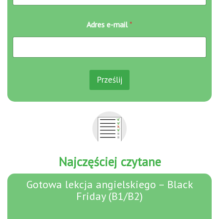
i
l
*
Adres e-mail
*
*
Prześlij
Najczęściej czytane
Gotowa lekcja angielskiego – Black
Friday (B1/B2)