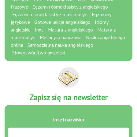
frazowe
Egzamin ósmoklasisty z angielskiego
Egzamin ósmoklasisty z matematyki
Egzaminy
językowe
Gotowe lekcje angielskiego
Idiomy
angielskie
Inne
Matura z angielskiego
Matura z
matematyki
Metodyka nauczania
Nauka angielskiego
online
Samodzielna nauka angielskiego
Słowotwórstwo angielski
Zapisz się na newsletter
e
Imię i nazwisko
-
m
a