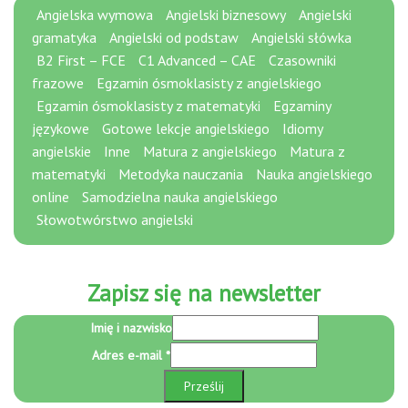
Angielska wymowa
Angielski biznesowy
Angielski
gramatyka
Angielski od podstaw
Angielski słówka
B2 First – FCE
C1 Advanced – CAE
Czasowniki
frazowe
Egzamin ósmoklasisty z angielskiego
Egzamin ósmoklasisty z matematyki
Egzaminy
językowe
Gotowe lekcje angielskiego
Idiomy
angielskie
Inne
Matura z angielskiego
Matura z
matematyki
Metodyka nauczania
Nauka angielskiego
online
Samodzielna nauka angielskiego
Słowotwórstwo angielski
Zapisz się na newsletter
i
Imię i nazwisko
Adres
Adres e-mail
*
Imię
Prześlij