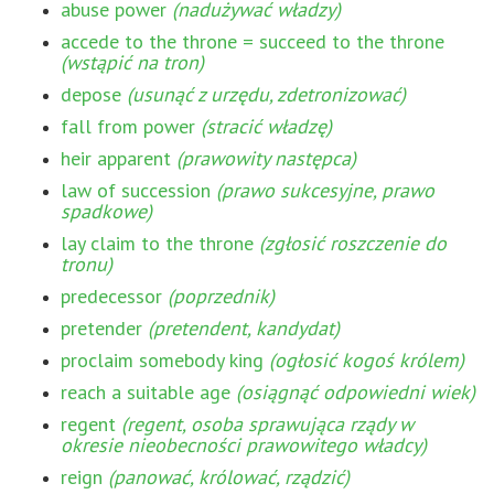
abuse power
(nadużywać władzy)
accede to the throne = succeed to the throne
(wstąpić na tron)
depose
(usunąć z urzędu, zdetronizować)
fall from power
(stracić władzę)
heir apparent
(prawowity następca)
law of succession
(prawo sukcesyjne, prawo
spadkowe)
lay claim to the throne
(zgłosić roszczenie do
tronu)
predecessor
(poprzednik)
pretender
(pretendent, kandydat)
proclaim somebody king
(ogłosić kogoś królem)
reach a suitable age
(osiągnąć odpowiedni wiek)
regent
(regent, osoba sprawująca rządy w
okresie nieobecności prawowitego władcy)
reign
(panować, królować, rządzić)