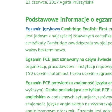
23 czerwca, 2017 Agata Pruszyńska
Podstawowe informacje o egzam
Egzamin językowy
Cambridge English: First
, 
jest jednym z najczęściej zdawanych certyfi
certyfikaty Cambridge zawdzięczają swojej po
ważny bezterminowo.
Egzamin FCE jest uznawany na całym świecie
organizacji, pracodawców i instytucji rządo
150 uczelni, natomiast liczba uczelni zagran
Egzamin FCE potwierdza znajomość języka an
wyższym).
Osoba posiadająca certyfikat FCE
angielskim
w codziennych sytuacjach, zarówno
znajomość języka angielskiego na wystarczaj
anglojęzycznym otoczeniu. Egzamin jest adre