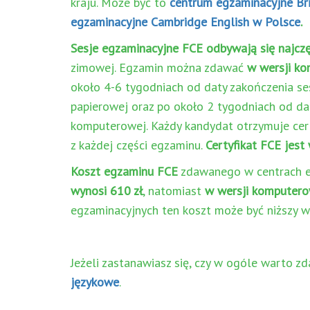
kraju. Może być to
centrum egzaminacyjne Bri
egzaminacyjne Cambridge English w Polsce
.
Sesje egzaminacyjne FCE odbywają się najczęś
zimowej. Egzamin można zdawać
w wersji ko
około 4-6 tygodniach od daty zakończenia se
papierowej oraz po około 2 tygodniach od da
komputerowej. Każdy kandydat otrzymuje cert
z każdej części egzaminu.
Certyfikat FCE jest 
Koszt egzaminu FCE
zdawanego w centrach eg
wynosi 610 zł
, natomiast
w wersji komputero
egzaminacyjnych ten koszt może być niższy w
Jeżeli zastanawiasz się, czy w ogóle warto z
językowe
.