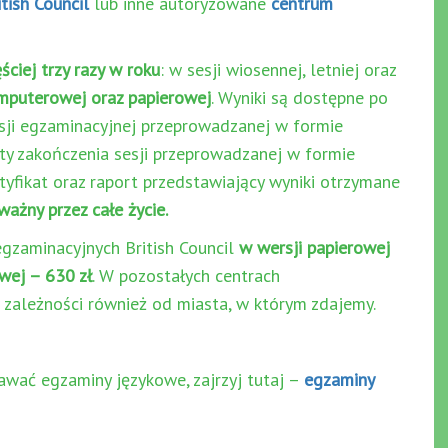
tish Council
lub inne autoryzowane
centrum
ciej trzy razy w roku
: w sesji wiosennej, letniej oraz
mputerowej oraz papierowej
. Wyniki są dostępne po
sji egzaminacyjnej przeprowadzanej w formie
ty zakończenia sesji przeprowadzanej w formie
yfikat oraz raport przedstawiający wyniki otrzymane
ważny przez całe życie.
zaminacyjnych British Council
w wersji papierowej
wej – 630 zł
. W pozostałych centrach
 zależności również od miasta, w którym zdajemy.
dawać egzaminy językowe, zajrzyj tutaj –
egzaminy