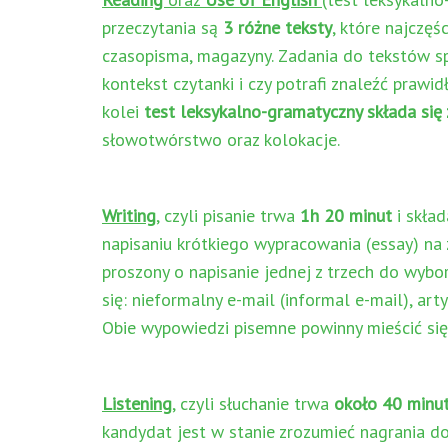
przeczytania są
3 różne teksty
, które najczęśc
czasopisma, magazyny. Zadania do tekstów sp
kontekst czytanki i czy potrafi znaleźć praw
kolei
test leksykalno-gramatyczny składa się 
słowotwórstwo oraz kolokacje.
Writing
, czyli pisanie trwa
1h 20 minut
i skład
napisaniu krótkiego wypracowania (essay) na 
proszony o napisanie jednej z trzech do wyb
się: nieformalny e-mail (informal e-mail), artyk
Obie wypowiedzi pisemne powinny mieścić się
Listening
, czyli słuchanie trwa
około 40 minu
kandydat jest w stanie zrozumieć nagrania do