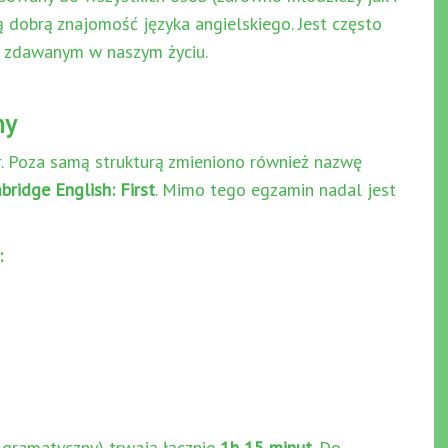
ą dobrą znajomość języka angielskiego. Jest często
 zdawanym w naszym życiu.
ny
r. Poza samą strukturą zmieniono również nazwę
ridge English: First
. Mimo tego egzamin nadal jest
:
-gramatyczny) trwają łącznie
1h 15 minut
. Do