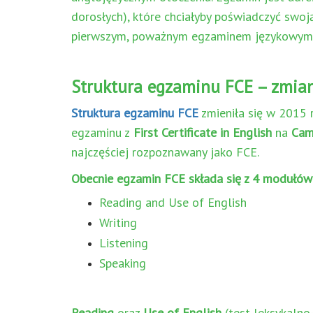
dorosłych), które chciałyby poświadczyć swoj
pierwszym, poważnym egzaminem językowym
Struktura egzaminu FCE – zmia
Struktura egzaminu FCE
zmieniła się w 2015 
egzaminu z
First Certificate in English
na
Camb
najczęściej rozpoznawany jako FCE.
Obecnie egzamin FCE składa się z 4 modułów
Reading and Use of English
Writing
Listening
Speaking
Reading
oraz
Use of English
(test leksykalno