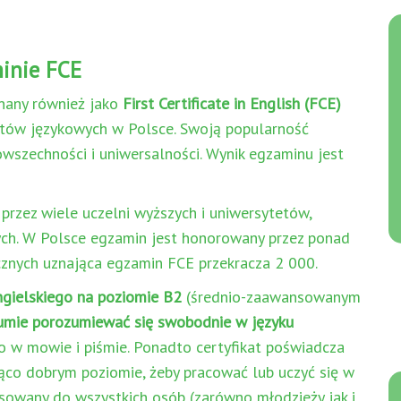
inie FCE
znany również jako
First Certificate in English (FCE)
katów językowych w Polsce. Swoją popularność
wszechności i uniwersalności. Wynik egzaminu jest
przez wiele uczelni wyższych i uniwersytetów,
wych. W Polsce egzamin jest honorowany przez ponad
icznych uznająca egzamin FCE przekracza 2 000.
gielskiego
na poziomie B2
(średnio-zaawansowanym
 umie porozumiewać się swobodnie w języku
 w mowie i piśmie. Ponadto certyfikat poświadcza
ąco dobrym poziomie, żeby pracować lub uczyć się w
sowany do wszystkich osób (zarówno młodzieży jak i