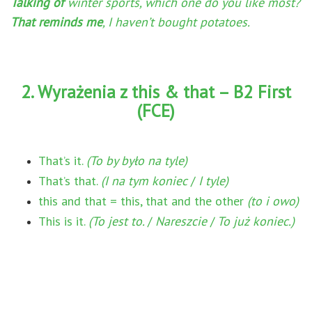
Talking of
winter sports, which one do you like most?
That reminds me
, I haven’t bought potatoes.
2. Wyrażenia z this & that – B2 First
(FCE)
That’s it.
(To by było na tyle)
That’s that.
(I na tym koniec
/
I tyle)
this and that = this, that and the other
(to i owo)
This is it.
(To jest to.
/
Nareszcie
/
To już koniec.)