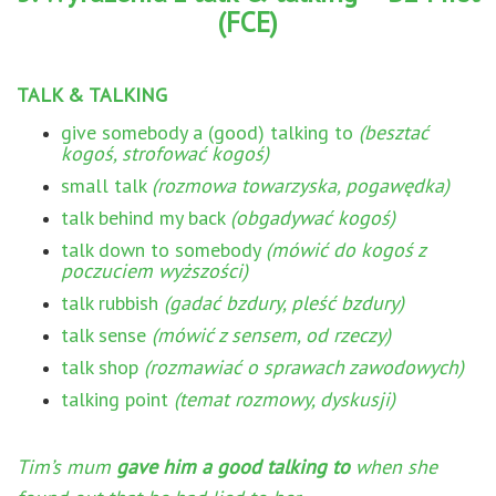
(FCE)
TALK & TALKING
give somebody a (good) talking to
(besztać
kogoś, strofować kogoś)
small talk
(rozmowa towarzyska, pogawędka)
talk behind my back
(obgadywać kogoś)
talk down to somebody
(mówić do kogoś z
poczuciem wyższości)
talk rubbish
(gadać bzdury, pleść bzdury)
talk sense
(mówić z sensem, od rzeczy)
talk shop
(rozmawiać o sprawach zawodowych)
talking point
(temat rozmowy, dyskusji)
Tim’s mum
gave him a good talking to
when she