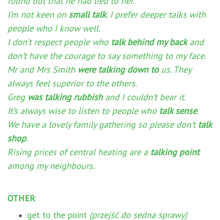
found out that he had lied to her.
I’m not keen on
small talk
. I prefer deeper talks with
people who I know well.
I don’t respect people who
talk behind my back
and
don’t have the courage to say something to my face.
Mr and Mrs Smith
were talking down to
us. They
always feel superior to the others.
Greg
was talking rubbish
and I couldn’t bear it.
It’s always wise to listen to people who
talk sense
.
We have a lovely family gathering so please don’t
talk
shop
.
Rising prices of central heating are a
talking point
among my neighbours.
OTHER
get to the point
(przejść do sedna sprawy)