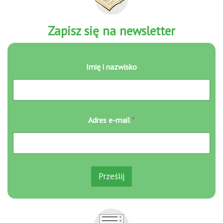
Zapisz się na newsletter
Imię i nazwisko
A
Adres e-mail
*
d
r
e
s
I
m
Prześlij
i
ę
I
m
i