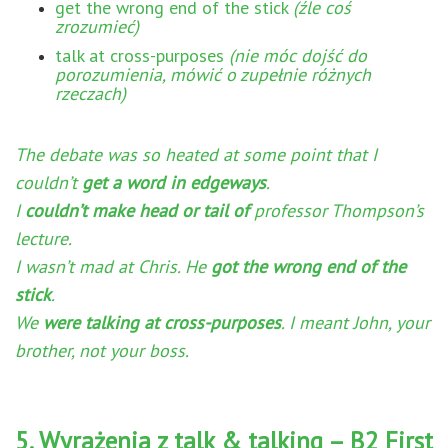
get the wrong end of the stick
(źle coś
zrozumieć)
talk at cross-purposes
(nie móc dojść do
porozumienia, mówić o zupełnie różnych
rzeczach)
The debate was so heated at some point that I
couldn’t
get a word in edgeways
.
I
couldn’t make head or tail of
professor Thompson’s
lecture.
I wasn’t mad at Chris. He
got the wrong end of the
stick
.
We
were talking at cross-purposes
. I meant John, your
brother, not your boss.
5. Wyrażenia z talk & talking – B2 First