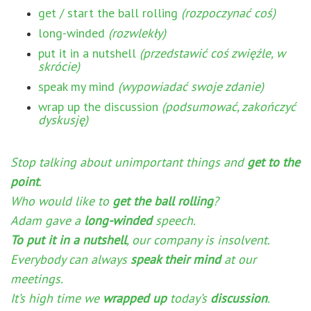
get / start the ball rolling
(rozpoczynać coś)
long-winded
(rozwlekły)
put it in a nutshell
(przedstawić coś zwięźle, w
skrócie)
speak my mind
(wypowiadać swoje zdanie)
wrap up the discussion
(podsumować, zakończyć
dyskusję)
Stop talking about unimportant things and
get to the
point
.
Who would like to
get the ball rolling
?
Adam gave a
long-winded
speech.
To put it in a nutshell
, our company is insolvent.
Everybody can always
speak their mind
at our
meetings.
It’s high time we
wrapped up
today’s
discussion
.