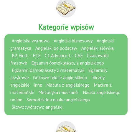
Kategorie wpisów
Angielska wymowa
Angielski biznesowy
Angielski
gramatyka
Angielski od podstaw
Angielski słówka
B2 First – FCE
C1 Advanced – CAE
Czasowniki
frazowe
Egzamin ósmoklasisty z angielskiego
Egzamin ósmoklasisty z matematyki
Egzaminy
językowe
Gotowe lekcje angielskiego
Idiomy
angielskie
Inne
Matura z angielskiego
Matura z
matematyki
Metodyka nauczania
Nauka angielskiego
online
Samodzielna nauka angielskiego
Słowotwórstwo angielski