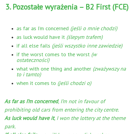
3. Pozostałe wyrażenia – B2 First (FCE)
as far as I’m concerned
(jeśli o mnie chodzi)
as luck would have it
(ślepym trafem)
if all else fails
(jeśli wszystko inne zawiedzie)
if the worst comes to the worst
(w
ostateczności)
what with one thing and another
(zważywszy na
to i tamto)
when it comes to
(jeśli chodzi o)
As far as I’m concerned
, I’m not in favour of
prohibiting old cars from entering the city centre.
As luck would have it
, I won the lottery at the theme
park.