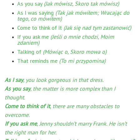
As you say
(Jak mówisz, Skoro tak mówisz)
As I was saying
(Tak jak mówiłem; Wracając do
tego, co mówiłem)
Come to think of it
(Jak się nad tym zastanowić)
If you ask me
(Jeśli o mnie chodzi, Moim
zdaniem)
Talking of
(Mówiąc o, Skoro mowa o)
That reminds me
(To mi przypomina)
As I say
, you look gorgeous in that dress.
As you say
, the matter is more complex than I
thought.
Come to think of it
, there are many obstacles to
overcome.
If you ask me
, Jenny shouldn’t marry Frank. He isn’t
the right man for her.