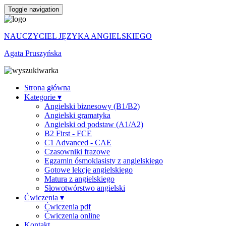
Toggle navigation
NAUCZYCIEL JĘZYKA ANGIELSKIEGO
Agata Pruszyńska
Strona główna
Kategorie ▾
Angielski biznesowy (B1/B2)
Angielski gramatyka
Angielski od podstaw (A1/A2)
B2 First - FCE
C1 Advanced - CAE
Czasowniki frazowe
Egzamin ósmoklasisty z angielskiego
Gotowe lekcje angielskiego
Matura z angielskiego
Słowotwórstwo angielski
Ćwiczenia ▾
Ćwiczenia pdf
Ćwiczenia online
Kontakt