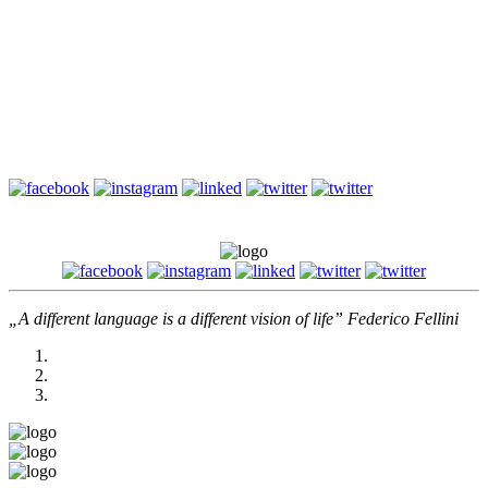
Idiomy angielskie związane z zimą (B2/C1)
Druga powtórka przed maturą z angielskiego – jak napisać e-
mail?
Słownictwo biznesowe – Szczupła produkcja i kontrola jakości
– Angielski biznesowy (B1/B2)
„A different language is a different vision of life” Federico Fellini