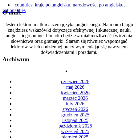
countries
,
kraje po angielsku
,
narodowości po angielsku
,
nationalities
O mnie
Jestem lektorem i tłumaczem języka angielskiego. Na moim blogu
znajdziesz wskazówki dotyczące efektywnej i skutecznej nauki
angielskiego online. Ponadto będziesz miał możliwość ćwiczenia
słownictwa oraz gramatyki. Staram się również wspomagać
lektorów w ich codziennej pracy wymieniając się nawzajem
doświadczeniami i poradami.
Archiwum
czerwiec 2026
maj 2026
kwiecień 2026
marzec 2026
luty 2026
styczeń 2026
grudzień 2025
listopad 2025
październik 2025
wrzesień 2025
sierpień 2025