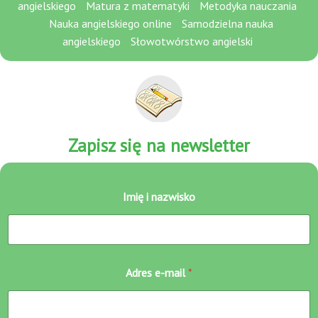
angielskiego
Matura z matematyki
Metodyka nauczania
Nauka angielskiego online
Samodzielna nauka
angielskiego
Słowotwórstwo angielski
Zapisz się na newsletter
n
Imię i nazwisko
a
z
w
i
s
k
Adres e-mail
*
o
e
-