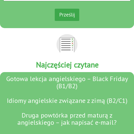
m
a
i
Prześlij
l
I
m
i
ę
Najczęściej czytane
Gotowa lekcja angielskiego – Black Friday
(B1/B2)
Idiomy angielskie związane z zimą (B2/C1)
Druga powtórka przed maturą z
angielskiego – jak napisać e-mail?