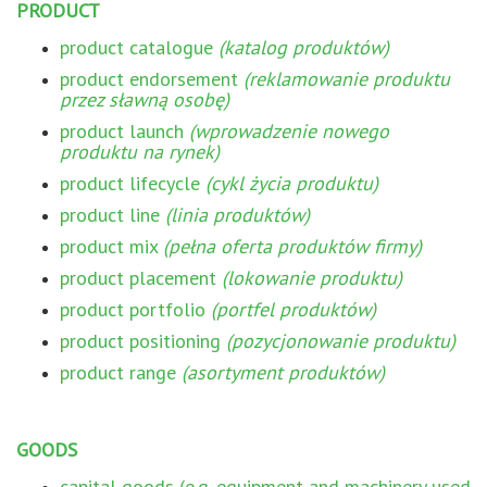
PRODUCT
product catalogue
(katalog produktów)
product endorsement
(reklamowanie produktu
przez sławną osobę)
product launch
(wprowadzenie nowego
produktu na rynek)
product lifecycle
(cykl życia produktu)
product line
(linia produktów)
product mix
(pełna oferta produktów firmy)
product placement
(lokowanie produktu)
product portfolio
(portfel produktów)
product positioning
(pozycjonowanie produktu)
product range
(asortyment produktów)
GOODS
capital goods (e.g. equipment and machinery used