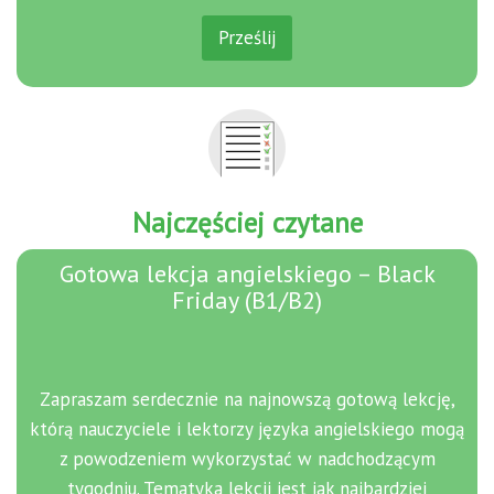
d
r
Prześlij
e
s
Najczęściej czytane
Gotowa lekcja angielskiego – Black
Friday (B1/B2)
Zapraszam serdecznie na najnowszą gotową lekcję,
którą nauczyciele i lektorzy języka angielskiego mogą
z powodzeniem wykorzystać w nadchodzącym
tygodniu. Tematyka lekcji jest jak najbardziej