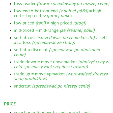
loss leader
(towar sprzedawany po niższej cenie)
low-end = bottom-end
(z dolnej półki)
≠ high-
end = top-end
(z górnej półki
)
low-priced
(tani)
≠ high-priced
(drogi)
mid-priced = mid-range
(ze średniej półki)
sell at cost
(sprzedawać po cenie kosztu)
≠ sell
at a loss
(sprzedawać ze stratą)
sell at a discount
(sprzedawać po obniżonej
cenie)
trade down = move downmarket
(obniżyć ceny w
celu sprzedaży większej ilości towaru)
trade up = move upmarket
(wprowadzać droższą
serię produktów)
undercut
(sprzedawać po niższej cenie)
PRICE
price boom
(podwyżka cen, wzrost cen)