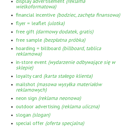
display advertisement
(reklama
wielkoformatowa)
financial incentive
(bodziec, zachęta finansowa)
flyer = leaflet
(ulotka)
free gift
(darmowy dodatek, gratis)
free sample
(bezpłatna próbka)
hoarding = billboard
(billboard, tablica
reklamowa)
in-store event
(wydarzenie odbywające się w
sklepie)
loyalty card
(karta stałego klienta)
mailshot
(masowa wysyłka materiałów
reklamowych)
neon sign
(reklama neonowa)
outdoor advertising
(reklama uliczna)
slogan
(slogan)
special offer
(oferta specjalna)