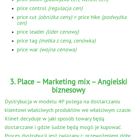
price control
(regulacja cen)
price cut
(obniżka ceny)
≠ price hike
(podwyżka
cen)
price leader
(lider cenowy)
price tag
(metka z ceną, cenówka)
price war
(wojna cenowa)
3. Place – Marketing mix – Angielski
biznesowy
Dystrybucja w modelu 4P polega na dostarczaniu
klientowi właściwych produktów we właściwym czasie.
Klinet decyduje w jaki sposób towary będą
dostarczane i gdzie ludzie będą mogli je kupować.
Proces dystrybucji jest związany z: przewożeniem dóbr