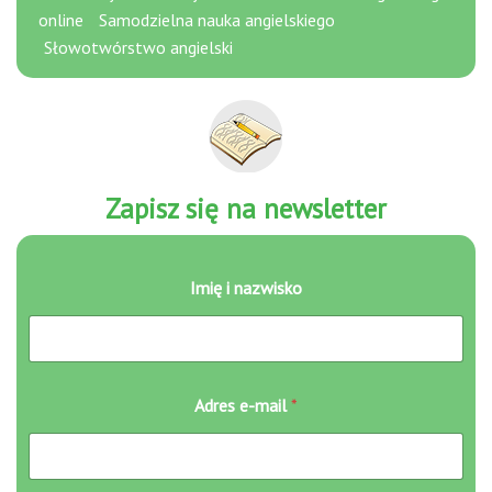
online
Samodzielna nauka angielskiego
Słowotwórstwo angielski
Zapisz się na newsletter
e
Imię i nazwisko
-
m
a
i
l
I
Adres e-mail
*
m
i
ę
A