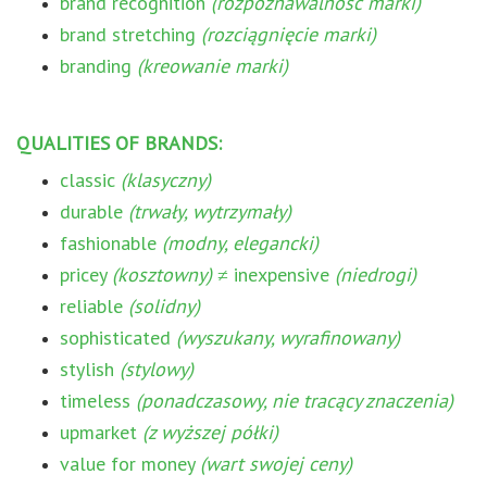
brand recognition
(rozpoznawalność marki)
brand stretching
(rozciągnięcie marki)
branding
(kreowanie marki)
QUALITIES OF BRANDS:
classic
(klasyczny)
durable
(trwały, wytrzymały)
fashionable
(modny, elegancki)
pricey
(kosztowny)
≠ inexpensive
(niedrogi)
reliable
(solidny)
sophisticated
(wyszukany, wyrafinowany)
stylish
(stylowy)
timeless
(ponadczasowy, nie tracący znaczenia)
upmarket
(z wyższej półki)
value for money
(wart swojej ceny)