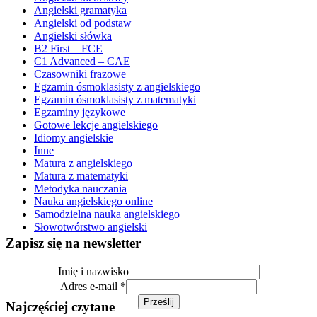
Angielski gramatyka
Angielski od podstaw
Angielski słówka
B2 First – FCE
C1 Advanced – CAE
Czasowniki frazowe
Egzamin ósmoklasisty z angielskiego
Egzamin ósmoklasisty z matematyki
Egzaminy językowe
Gotowe lekcje angielskiego
Idiomy angielskie
Inne
Matura z angielskiego
Matura z matematyki
Metodyka nauczania
Nauka angielskiego online
Samodzielna nauka angielskiego
Słowotwórstwo angielski
Zapisz się na newsletter
Imię i nazwisko
i
Adres e-mail
*
Imię
Prześlij
Najczęściej czytane
e-