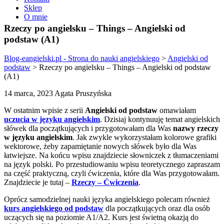
Sklep
O mnie
Rzeczy po angielsku – Things – Angielski od
podstaw (A1)
Blog-eangielski.pl - Strona do nauki angielskiego
>
Angielski od
podstaw
>
Rzeczy po angielsku – Things – Angielski od podstaw
(A1)
14 marca, 2023 Agata Pruszyńska
W ostatnim wpisie z serii
Angielski od podstaw
omawiałam
uczucia w języku angielskim
. Dzisiaj kontynuuję temat angielskich
słówek dla początkujących i przygotowałam dla Was
nazwy rzeczy
w języku angielskim
. Jak zwykle wykorzystałam kolorowe grafiki
wektorowe, żeby zapamiętanie nowych słówek było dla Was
łatwiejsze. Na końcu wpisu znajdziecie słowniczek z tłumaczeniami
na język polski. Po przestudiowaniu wpisu teoretycznego zapraszam
na część praktyczną, czyli ćwiczenia, które dla Was przygotowałam.
Znajdziecie je tutaj –
Rzeczy – Ćwiczenia
.
Oprócz samodzielnej nauki języka angielskiego polecam również
kurs angielskiego od podstaw
dla początkujących oraz dla osób
uczących się na poziomie A1/A2. Kurs jest świetną okazją do