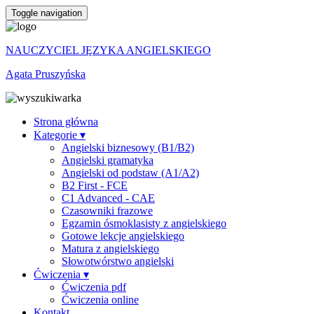
Toggle navigation
NAUCZYCIEL JĘZYKA ANGIELSKIEGO
Agata Pruszyńska
Strona główna
Kategorie ▾
Angielski biznesowy (B1/B2)
Angielski gramatyka
Angielski od podstaw (A1/A2)
B2 First - FCE
C1 Advanced - CAE
Czasowniki frazowe
Egzamin ósmoklasisty z angielskiego
Gotowe lekcje angielskiego
Matura z angielskiego
Słowotwórstwo angielski
Ćwiczenia ▾
Ćwiczenia pdf
Ćwiczenia online
Kontakt