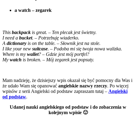
a watch – zegarek
This
backpack
is great. – Ten plecak jest świetny.
I need a
bucket
. – Potrzebuję wiaderko.
A
dictionary
is on the table. – Słownik jest na stole.
I like your new
suitcase
. – Podoba mi się twoja nowa walizka.
Where is my
wallet
? – Gdzie jest mój portfel?
My
watch
is broken. – Mój zegarek jest popsuty.
Mam nadzieję, że dzisiejszy wpis okazał się być pomocny dla Was i
że udało Wam się opanować
angielskie nazwy rzeczy
. Po więcej
wpisów z serii Angielski od podstaw zapraszam tutaj –
Angielski
od podstaw
.
Udanej nauki angielskiego od podstaw i do zobaczenia w
kolejnym wpisie 🙂