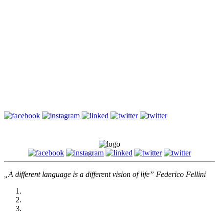
przyimki i wyrażenia przyimkowe, które mogą pojawić się...
Słownictwo biznesowe – Szczupła produkcja i kontrola jakości
– Angielski biznesowy (B1/B2)
Zapraszam na kolejny wpis z serii Angielski biznesowy. W
poprzednim wpisie omówiłam produkcję. Dzisiejszy wpis będzie
również związany z produkcją, ponieważ przedstawię w nim:
szczupłą...
„A different language is a different vision of life” Federico Fellini