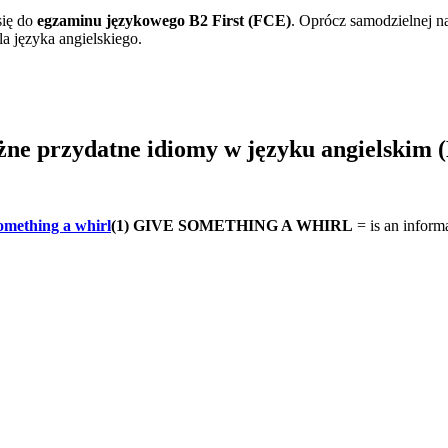
się do
egzaminu językowego B2 First (FCE)
. Oprócz samodzielnej n
 języka angielskiego.
ne przydatne idiomy w języku angielskim 
(1) GIVE SOMETHING A WHIRL
= is an informa