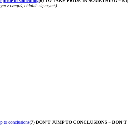
(6) TO TAKE PRIDE IN SOMETHING
= is 
ym z czegoś, chlubić się czymś)
(7) DON’T JUMP TO CONCLUSIONS = DON’