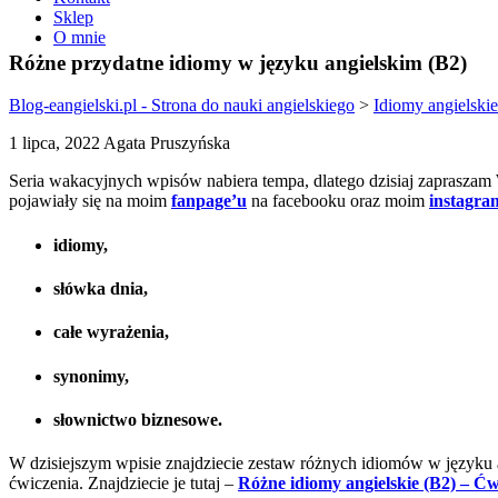
Sklep
O mnie
Różne przydatne idiomy w języku angielskim (B2)
Blog-eangielski.pl - Strona do nauki angielskiego
>
Idiomy angielskie
1 lipca, 2022 Agata Pruszyńska
Seria wakacyjnych wpisów nabiera tempa, dlatego dzisiaj zaprasza
pojawiały się na moim
fanpage’u
na facebooku oraz moim
instagra
idiomy,
słówka dnia,
całe wyrażenia,
synonimy,
słownictwo biznesowe.
W dzisiejszym wpisie znajdziecie zestaw różnych idiomów w języku an
ćwiczenia. Znajdziecie je tutaj –
Różne idiomy angielskie (B2) – Ćw