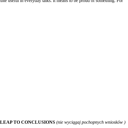
quite useful in everyday talks. It means to be proud of something. For
T LEAP TO CONCLUSIONS
(nie wyciągaj pochopnych wniosków )