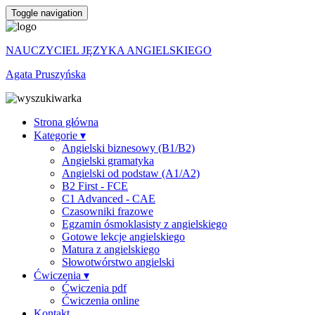
Toggle navigation
NAUCZYCIEL JĘZYKA ANGIELSKIEGO
Agata Pruszyńska
Strona główna
Kategorie ▾
Angielski biznesowy (B1/B2)
Angielski gramatyka
Angielski od podstaw (A1/A2)
B2 First - FCE
C1 Advanced - CAE
Czasowniki frazowe
Egzamin ósmoklasisty z angielskiego
Gotowe lekcje angielskiego
Matura z angielskiego
Słowotwórstwo angielski
Ćwiczenia ▾
Ćwiczenia pdf
Ćwiczenia online
Kontakt