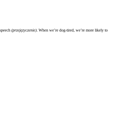
 speech
(przejęzyczenie)
. When we’re dog-tired, we’re more likely to