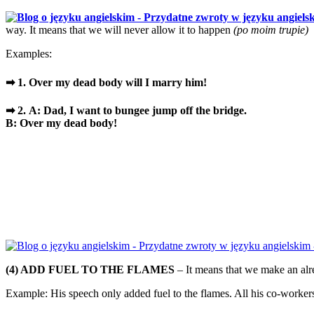
way. It means that we will never allow it to happen
(po moim trupie)
Examples:
➡ 1. Over my dead body will I marry him!
➡ 2. A: Dad, I want to bungee jump off the bridge.
B: Over my dead body!
(4) ADD FUEL TO THE FLAMES
– It means that we make an alr
Example: His speech only added fuel to the flames. All his co-worker