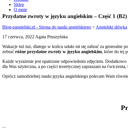
Sklep
O mnie
Przydatne zwroty w języku angielskim – Część 1 (B2)
Blog-eangielski.pl - Strona do nauki angielskiego
>
Angielski słówka
17 czerwca, 2022 Agata Pruszyńska
Wakacje tuż tuż, dlatego w końcu udało mi się zabrać za generalne p
zebrać
różne przydatne zwroty w języku angielskim
, które do tej
Każde wyrażenie jest opatrzone odpowiednim zdjęciem. Dodatkowo po
dla Was użyteczna, a po części teoretycznej zapraszam na ćwiczenia, 
Oprócz samodzielnej nauki języka angielskiego polecam Wam równ
Pr