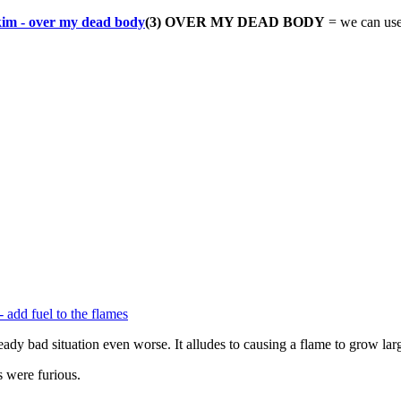
(3) OVER MY DEAD BODY
= we can use
eady bad situation even worse. It alludes to causing a flame to grow la
s were furious.