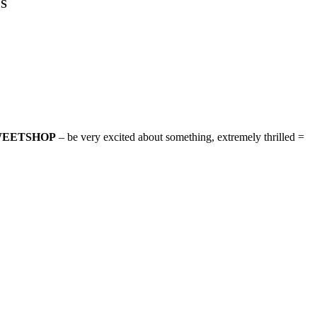
ES
SWEETSHOP
– be very excited about something, extremely thrilled =