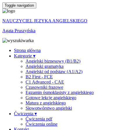
Toggle navigation
NAUCZYCIEL JĘZYKA ANGIELSKIEGO
Agata Pruszyńska
Strona główna
Kategorie ▾
Angielski biznesowy (B1/B2)
Angielski gramatyka
Angielski od podstaw (A1/A2)
B2 First - FCE
C1 Advanced - CAE
Czasowniki frazowe
Egzamin ósmoklasisty z angielskiego
Gotowe lekcje angielskiego
Matura z angielskiego
Słowotwórstwo angielski
Ćwiczenia ▾
Ćwiczenia pdf
Ćwiczenia online
Kontakt