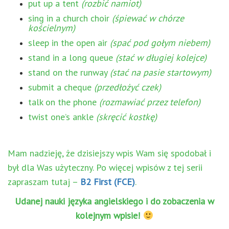
put up a tent
(rozbić namiot)
sing in a church choir
(śpiewać w chórze
kościelnym)
sleep in the open air
(spać pod gołym niebem)
stand in a long queue
(stać w długiej kolejce)
stand on the runway
(stać na pasie startowym)
submit a cheque
(przedłożyć czek)
talk on the phone
(rozmawiać przez telefon)
twist one’s ankle
(skręcić kostkę)
Mam nadzieję, że dzisiejszy wpis Wam się spodobał i
był dla Was użyteczny. Po więcej wpisów z tej serii
zapraszam tutaj –
B2 First (FCE)
.
Udanej nauki języka angielskiego i do zobaczenia w
kolejnym wpisie!