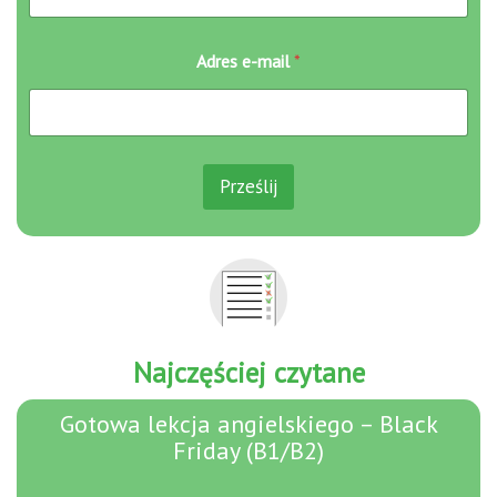
e
Adres e-mail
*
-
m
a
i
l
e
Prześlij
-
m
a
i
l
e
-
m
a
Najczęściej czytane
i
l
Gotowa lekcja angielskiego – Black
Friday (B1/B2)