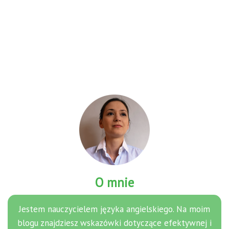
O mnie
Jestem nauczycielem języka angielskiego. Na moim
blogu znajdziesz wskazówki dotyczące efektywnej i