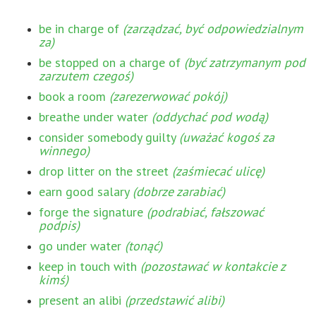
be in charge of
(zarządzać, być odpowiedzialnym
za)
be stopped on a charge of
(być zatrzymanym pod
zarzutem czegoś)
book a room
(zarezerwować pokój)
breathe under water
(oddychać pod wodą)
consider somebody guilty
(uważać kogoś za
winnego)
drop litter on the street
(zaśmiecać ulicę)
earn good salary
(dobrze zarabiać)
forge the signature
(podrabiać, fałszować
podpis)
go under water
(tonąć)
keep in touch with
(pozostawać w kontakcie z
kimś)
present an alibi
(przedstawić alibi)