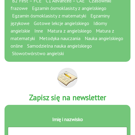
B2 First – FCE
C1 Advanced – CAE
Czasowniki
frazowe
Egzamin ósmoklasisty z angielskiego
Egzamin ósmoklasisty z matematyki
Egzaminy
językowe
Gotowe lekcje angielskiego
Idiomy
angielskie
Inne
Matura z angielskiego
Matura z
matematyki
Metodyka nauczania
Nauka angielskiego
online
Samodzielna nauka angielskiego
Słowotwórstwo angielski
Zapisz się na newsletter
Imię i nazwisko