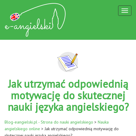
Toggl
naviga
Jak utrzymać odpowiednią
motywację do skutecznej
nauki języka angielskiego?
Blog-eangielski.pl - Strona do nauki angielskiego
>
Nauka
angielskiego online
>
Jak utrzymać odpowiednią motywację do
skutecznej nauki języka angielskiego?