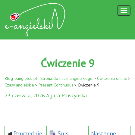
Toggl
naviga
Ćwiczenie 9
Blog-eangielski.pl - Strona do nauki angielskiego
>
Ćwiczenia online
>
Czasy angielskie
>
Present Continuous
>
Ćwiczenie 9
23 czerwca, 2026 Agata Pruszyńska
◀
Poprzednie
Spis
Następne