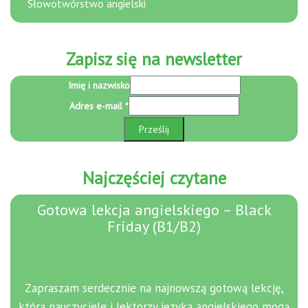
Słowotwórstwo angielski
Zapisz się na newsletter
Imię i nazwisko
i
Adres e-mail
*
e-
Prześlij
mail
nazwisko
Najczęściej czytane
Gotowa lekcja angielskiego – Black
Friday (B1/B2)
Zapraszam serdecznie na najnowszą gotową lekcję,
którą nauczyciele i lektorzy języka angielskiego mogą