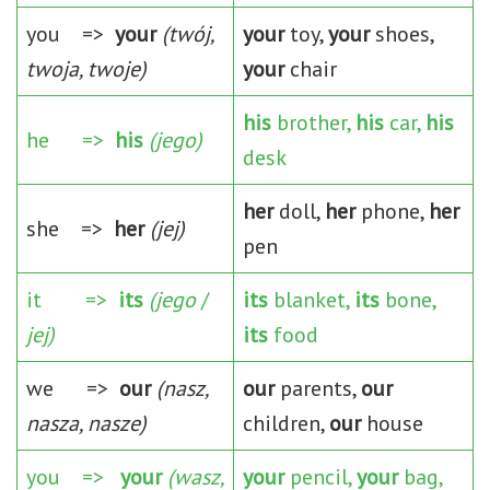
you =>
your
(twój,
your
toy,
your
shoes,
twoja, twoje)
your
chair
his
brother,
his
car,
his
he =>
his
(jego)
desk
her
doll,
her
phone,
her
she =>
her
(jej)
pen
it =>
its
(jego
/
its
blanket,
its
bone,
jej)
its
food
we =>
our
(nasz,
our
parents,
our
nasza, nasze)
children,
our
house
you =>
your
(wasz,
your
pencil,
your
bag,