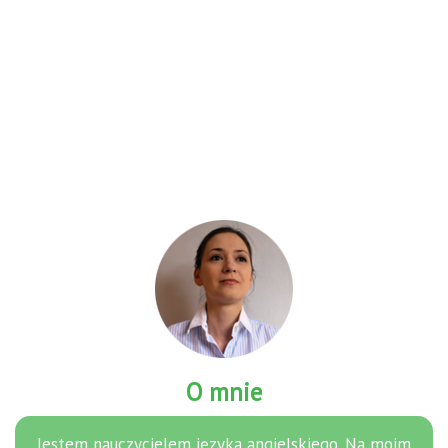
O mnie
Jestem nauczycielem języka angielskiego. Na moim