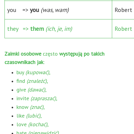
you =>
you
(was, wam)
Robert 
they =>
them
(ich, je, im)
Robert 
Zaimki osobowe
często
występują po takich
czasownikach jak
:
buy
(kupować)
,
find
(znaleźć)
,
give
(dawać)
,
invite
(zapraszać)
,
know
(znać)
,
like
(lubić)
,
love
(kochać)
,
hate
(nienawidzić)
,