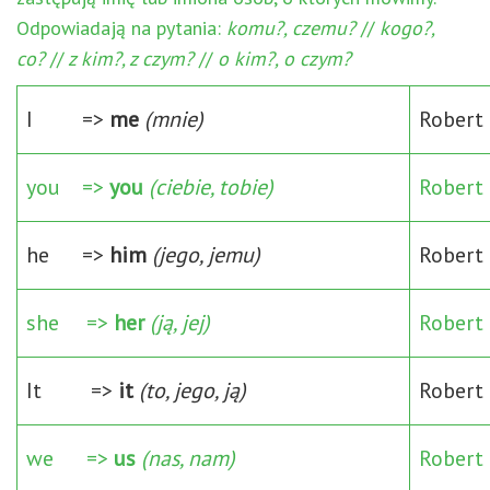
Odpowiadają na pytania:
komu?, czemu?
//
kogo?,
co?
//
z kim?, z czym?
//
o kim?, o czym?
I =>
me
(mnie)
Robert 
you =>
you
(ciebie, tobie)
Robert 
he =>
him
(jego, jemu)
Robert 
she =>
her
(ją, jej)
Robert 
It =>
it
(to, jego, ją)
Robert 
we =>
us
(nas, nam)
Robert 