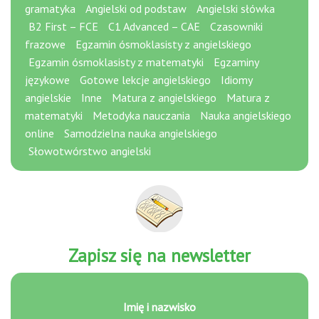
gramatyka
Angielski od podstaw
Angielski słówka
B2 First – FCE
C1 Advanced – CAE
Czasowniki
frazowe
Egzamin ósmoklasisty z angielskiego
Egzamin ósmoklasisty z matematyki
Egzaminy
językowe
Gotowe lekcje angielskiego
Idiomy
angielskie
Inne
Matura z angielskiego
Matura z
matematyki
Metodyka nauczania
Nauka angielskiego
online
Samodzielna nauka angielskiego
Słowotwórstwo angielski
Zapisz się na newsletter
I
Imię i nazwisko
m