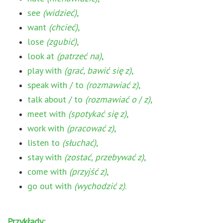
see
(widzieć)
,
want
(chcieć)
,
lose
(zgubić)
,
look at
(patrzeć na)
,
play with
(grać, bawić się z)
,
speak with / to
(rozmawiać z)
,
talk about / to
(rozmawiać o
/
z)
,
meet with
(spotykać się z)
,
work with
(pracować z)
,
listen to
(słuchać)
,
stay with
(zostać, przebywać z)
,
come with
(przyjść z)
,
go out with
(wychodzić z)
.
Przykłady: