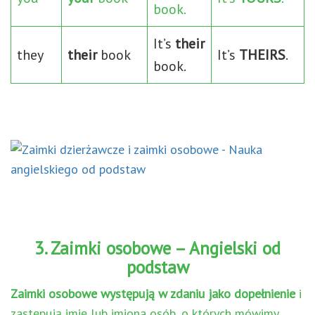
book.
It’s
their
they
their
book
It’s
THEIRS
.
book.
3. Zaimki osobowe – Angielski od
podstaw
Zaimki osobowe występują w zdaniu jako dopełnienie
i
zastępują imię lub imiona osób, o których mówimy.