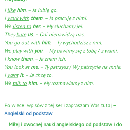
I
like
him
. – Ja lubię go.
I
work with
them
. – Ja pracuję z nimi.
We
listen to
her
. – My słuchamy jej.
They
hate
us
. – Oni nienawidzą nas.
You
go out with
him
. – Ty wychodzisz z nim.
We
play with
you
. – My bawimy się z tobą
/
z wami.
I
know
them
. – Ja znam ich.
You
look at
me
. – Ty patrzysz
/
Wy patrzycie na mnie.
I
want
it
. – Ja chcę to.
We
talk to
him
. – My rozmawiamy z nim.
Po więcej wpisów z tej serii zapraszam Was tutaj –
Angielski od podstaw
.
Miłej i owocnej nauki angielskiego od podstaw i do