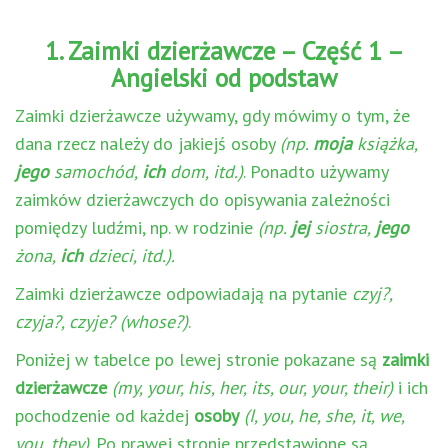
1. Zaimki dzierżawcze – Część 1 –
Angielski od podstaw
Zaimki dzierżawcze używamy, gdy mówimy o tym, że
dana rzecz należy do jakiejś osoby
(np.
moja
książka,
jego
samochód,
ich
dom, itd.)
. Ponadto używamy
zaimków dzierżawczych do opisywania zależności
pomiędzy ludźmi, np. w rodzinie
(np.
jej
siostra,
jego
żona,
ich
dzieci, itd.).
Zaimki dzierżawcze odpowiadają na pytanie
czyj?,
czyja?, czyje?
(whose?)
.
Poniżej w tabelce po lewej stronie pokazane są
zaimki
dzierżawcze
(my, your, his, her, its, our, your, their)
i ich
pochodzenie od każdej
osoby
(I, you, he, she, it, we,
you, they)
. Po prawej stronie przedstawione są