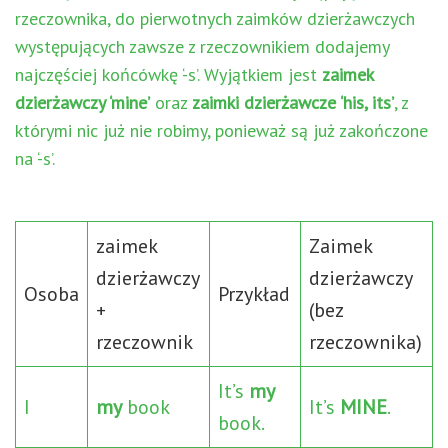
rzeczownika, do pierwotnych zaimków dzierżawczych
występujących zawsze z rzeczownikiem dodajemy
najczęściej końcówkę ‘-s’. Wyjątkiem jest
zaimek
dzierżawczy ‘mine’
oraz
zaimki dzierżawcze ‘his, its’
, z
którymi nic już nie robimy, ponieważ są już zakończone
na ‘-s’.
zaimek
Zaimek
dzierżawczy
dzierżawczy
Osoba
Przykład
+
(bez
rzeczownik
rzeczownika)
It’s
my
I
my
book
It’s
MINE
.
book.