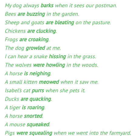
My dog always
barks
when it sees our postman.
Bees
are buzzing
in the garden.
Sheep and goats
are bleating
on the pasture.
Chickens
are clucking
.
Frogs
are croaking
.
The dog
growled
at me.
I can hear a snake
hissing
in the grass.
The wolves
were howling
in the woods.
A horse
is neighing
.
A small kitten
meowed
when it saw me.
Isabel’s cat
purrs
when she pets it.
Ducks
are quacking
.
A tiger
is roaring
.
A horse
snorted
.
A mouse
squeaked
.
Pigs
were squealing
when we went into the farmyard.