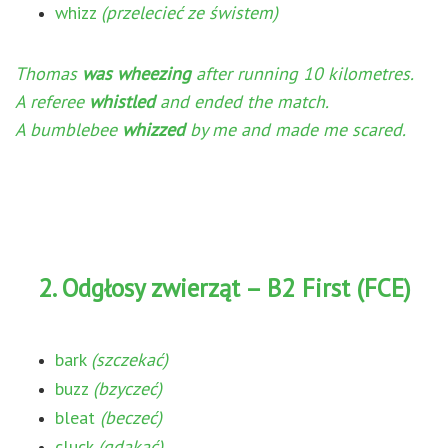
whizz
(przelecieć ze świstem)
Thomas
was wheezing
after running 10 kilometres.
A referee
whistled
and ended the match.
A bumblebee
whizzed
by me and made me scared.
2. Odgłosy zwierząt – B2 First (FCE)
bark
(szczekać)
buzz
(bzyczeć)
bleat
(beczeć)
cluck
(gdakać)