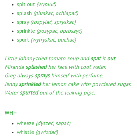
spit out
(wypluć)
splash
(pluskać, ochlapać)
spray
(rozpylać, spryskać)
sprinkle
(posypać, oprószyć)
spurt
(wytryskać, buchać)
Little Johnny tried tomato soup and
spat
it
out
.
Miranda
splashed
her face with cool water.
Greg always
sprays
himself with perfume.
Jenny
sprinkled
her lemon cake with powdered sugar.
Water
spurted
out of the leaking pipe.
WH–
wheeze
(dyszeć, sapać)
whistle
(gwizdać)