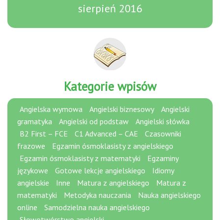
sierpień 2016
Kategorie wpisów
Angielska wymowa
Angielski biznesowy
Angielski
gramatyka
Angielski od podstaw
Angielski słówka
B2 First – FCE
C1 Advanced – CAE
Czasowniki
frazowe
Egzamin ósmoklasisty z angielskiego
Egzamin ósmoklasisty z matematyki
Egzaminy
językowe
Gotowe lekcje angielskiego
Idiomy
angielskie
Inne
Matura z angielskiego
Matura z
matematyki
Metodyka nauczania
Nauka angielskiego
online
Samodzielna nauka angielskiego
Słowotwórstwo angielski