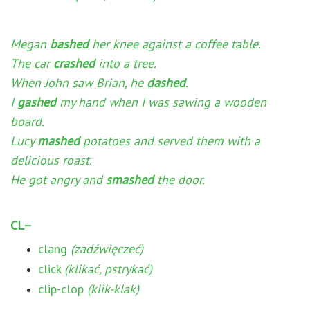
Megan
bashed
her knee against a coffee table.
The car
crashed
into a tree.
When John saw Brian, he
dashed
.
I
gashed
my hand when I was sawing a wooden
board.
Lucy
mashed
potatoes and served them with a
delicious roast.
He got angry and
smashed
the door.
CL–
clang
(zadźwięczeć)
click
(klikać, pstrykać)
clip-clop
(klik-klak)