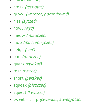
croak
(rechotać)
growl
(warczeć, pomrukiwać)
hiss
(syczeć)
howl
(wyć)
meow
(miauczeć)
moo
(muczeć, ryczeć)
neigh
(rżeć)
purr
(mruczeć)
quack
(kwakać)
roar
(ryczeć)
snort
(parskać)
squeak
(piszczeć)
squeal
(kwiczeć)
tweet = chirp
(ćwierkać, świergotać)