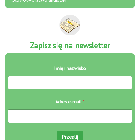
Zapisz się na newsletter
Imię i nazwisko
A
Adres e-mail
*
d
r
e
s
I
m
Prześlij
i