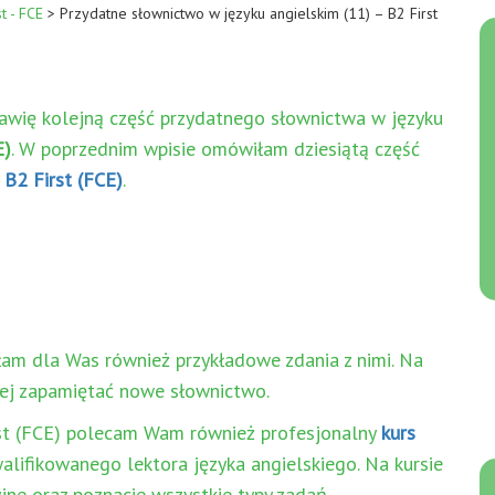
t - FCE
>
Przydatne słownictwo w języku angielskim (11) – B2 First
awię kolejną część przydatnego słownictwa w języku
E)
. W poprzednim wpisie omówiłam dziesiątą część
 B2 First (FCE)
.
am dla Was również przykładowe zdania z nimi. Na
j zapamiętać nowe słownictwo.
st (FCE) polecam Wam również profesjonalny
kurs
alifikowanego lektora języka angielskiego. Na kursie
jne oraz poznacie wszystkie typy zadań