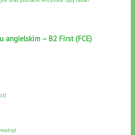
u angielskim – B2 First (FCE)
oś)
ywalny)