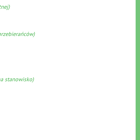
nej)
przebierańców)
na stanowisko)