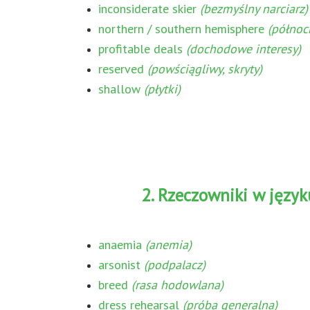
inconsiderate skier
(bezmyślny narciarz)
northern / southern hemisphere
(półno
profitable deals
(dochodowe interesy)
reserved
(powściągliwy, skryty)
shallow
(płytki)
2. Rzeczowniki w język
anaemia
(anemia)
arsonist
(podpalacz)
breed
(rasa hodowlana)
dress rehearsal
(próba generalna)