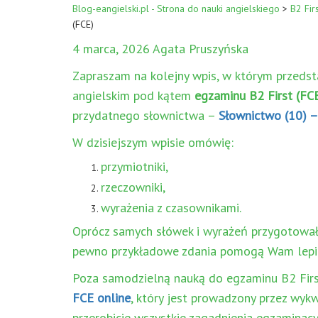
Blog-eangielski.pl - Strona do nauki angielskiego
>
B2 Firs
(FCE)
4 marca, 2026 Agata Pruszyńska
Zapraszam na kolejny wpis, w którym przedst
angielskim pod kątem
egzaminu B2 First (FC
przydatnego słownictwa –
Słownictwo (10) –
W dzisiejszym wpisie omówię:
przymiotniki,
rzeczowniki,
wyrażenia z czasownikami.
Oprócz samych słówek i wyrażeń przygotował
pewno przykładowe zdania pomogą Wam lepie
Poza samodzielną nauką do egzaminu B2 Fir
FCE online
, który jest prowadzony przez wykw
przerobicie wszystkie zagadnienia egzaminacy