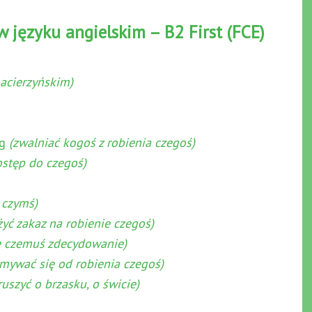
 języku angielskim – B2 First (FCE)
macierzyńskim)
ng
(zwalniać kogoś z robienia czegoś)
stęp do czegoś)
 czymś)
żyć zakaz na robienie czegoś)
ię czemuś zdecydowanie)
mywać się od robienia czegoś)
ruszyć o brzasku, o świcie)