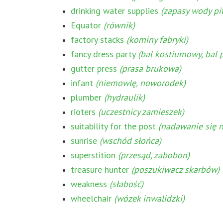
drinking water supplies
(zapasy wody pit
Equator
(równik)
factory stacks
(kominy fabryki)
fancy dress party
(bal kostiumowy, bal 
gutter press
(prasa brukowa)
infant
(niemowlę, noworodek)
plumber
(hydraulik)
rioters
(uczestnicy zamieszek)
suitability for the post
(nadawanie się 
sunrise
(wschód słońca)
superstition
(przesąd, zabobon)
treasure hunter
(poszukiwacz skarbów)
weakness
(słabość)
wheelchair
(wózek inwalidzki)