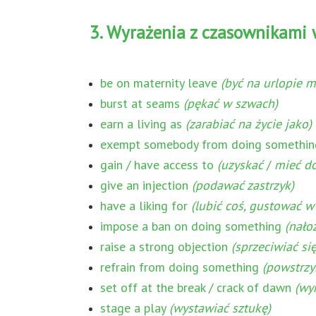
3. Wyrażenia z czasownikami w
be on maternity leave
(być na urlopie 
burst at seams
(pękać w szwach)
earn a living as
(zarabiać na życie jako)
exempt somebody from doing somethi
gain / have access to
(uzyskać
/
mieć do
give an injection
(podawać zastrzyk)
have a liking for
(lubić coś, gustować w
impose a ban on doing something
(nało
raise a strong objection
(sprzeciwiać s
refrain from doing something
(powstrzy
set off at the break / crack of dawn
(wy
stage a play
(wystawiać sztukę)