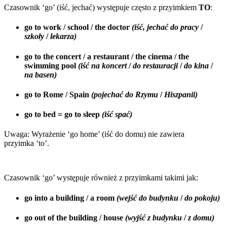
Czasownik ‘go’ (iść, jechać) występuje często z przyimkiem
TO
:
go to work / school / the doctor
(iść, jechać do pracy
/
szkoły
/
lekarza)
go to the concert / a restaurant / the cinema / the
swimming pool
(iść na koncert
/
do restauracji
/
do kina
/
na basen)
go to Rome / Spain
(pojechać do Rzymu
/
Hiszpanii)
go to bed = go to sleep
(iść spać)
Uwaga: Wyrażenie ‘go home’ (iść do domu) nie zawiera
przyimka ‘to’.
Czasownik ‘go’ występuje również z przyimkami takimi jak:
go
into
a building / a room
(wejść do budynku
/
do pokoju)
go
out of
the building / house
(wyjść z budynku
/
z domu)