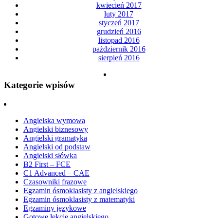
kwiecień 2017
luty 2017
styczeń 2017
grudzień 2016
listopad 2016
październik 2016
sierpień 2016
Kategorie wpisów
Angielska wymowa
Angielski biznesowy
Angielski gramatyka
Angielski od podstaw
Angielski słówka
B2 First – FCE
C1 Advanced – CAE
Czasowniki frazowe
Egzamin ósmoklasisty z angielskiego
Egzamin ósmoklasisty z matematyki
Egzaminy językowe
Gotowe lekcje angielskiego