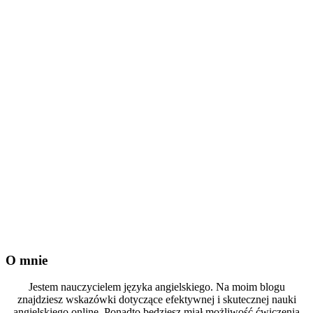
O mnie
Jestem nauczycielem języka angielskiego. Na moim blogu
znajdziesz wskazówki dotyczące efektywnej i skutecznej nauki
angielskiego online. Ponadto będziesz miał możliwość ćwiczenia