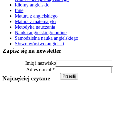
Idiomy angielskie
Inne
Matura z angielskiego
Matura z matematyki
Metodyka nauczania
Nauka angielskiego online
Samodzielna nauka angielskiego
Słowotwórstwo angielski
Zapisz się na newsletter
Imię i nazwisko
Adres
Adres e-mail
*
Imię
Prześlij
Najczęściej czytane
e-
mail
Gotowa lekcja angielskiego – Black Friday (B1/B2)
Zapraszam serdecznie na najnowszą gotową lekcję, którą
nauczyciele i lektorzy języka angielskiego mogą z powodzeniem
wykorzystać w nadchodzącym tygodniu. Tematyka lekcji jest jak
najbardziej aktualna...