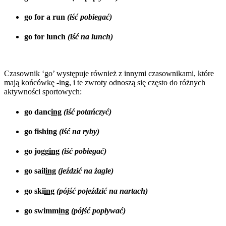
go for a run
(iść pobiegać)
go for lunch
(iść na lunch)
Czasownik ‘go’ występuje również z innymi czasownikami, które
mają końcówkę -ing, i te zwroty odnoszą się często do różnych
aktywności sportowych:
go danc
ing
(iść potańczyć)
go fish
ing
(iść na ryby)
go jogg
ing
(iść pobiegać)
go sail
ing
(jeździć na żagle)
go ski
ing
(pójść pojeździć na nartach)
go swimm
ing
(pójść popływać)