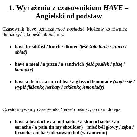
1. Wyrażenia z czasownikiem
HAVE
–
Angielski od podstaw
Czasownik ‘have’ oznacza
mieć, posiadać
. Możemy go również
tłumaczyć jako
jeść
lub
pić
, np.:
have breakfast / lunch / dinner
(jeść śniadanie
/
lunch
/
obiad)
have a meal / a pizza / a sandwich
(jeść posiłek
/
pizzę
/
kanapkę)
have a drink / a cup of tea / a glass of lemonade
(napić się
/
wypić filiżankę herbaty
/
szklankę lemoniady)
Często używamy czasownika ‘have’ opisując, co nam dolega:
have a headache / a toothache / a stomachache / an
earache / a pain (in my shoulder) – mieć ból głowy / zęba /
brzucha / ucha / odczuwam ból (w ramieniu)