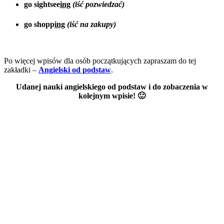
go sightsee
ing
(iść pozwiedzać)
go shopp
ing
(iść na zakupy)
Po więcej wpisów dla osób początkujących zapraszam do tej
zakładki –
Angielski od podstaw
.
Udanej nauki angielskiego od podstaw i do zobaczenia w
kolejnym wpisie! 🙂