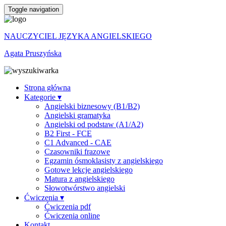
Toggle navigation
NAUCZYCIEL JĘZYKA ANGIELSKIEGO
Agata Pruszyńska
Strona główna
Kategorie ▾
Angielski biznesowy (B1/B2)
Angielski gramatyka
Angielski od podstaw (A1/A2)
B2 First - FCE
C1 Advanced - CAE
Czasowniki frazowe
Egzamin ósmoklasisty z angielskiego
Gotowe lekcje angielskiego
Matura z angielskiego
Słowotwórstwo angielski
Ćwiczenia ▾
Ćwiczenia pdf
Ćwiczenia online
Kontakt