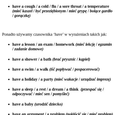
have a cough / a cold / flu / a sore throat / a temperature
(mieć kaszel
/
być przeziębionym
/
mieć grypę
/
bolące gardło
/
gorączkę)
Ponadto używamy czasownika ‘have’ w wyrażeniach takich jak:
have a lesson / an exam / homework
(mieć lekcję
/
egzamin
/
zadanie domowe)
have a shower / a bath
(brać prysznic
/
kąpiel)
have a swim / a walk
(iść popływać
/
pospacerować)
have a holiday / a party
(mieć wakacje
/
urządzać imprezę)
have a sleep / a rest / a dream / a think
(przespać się
/
odpoczywać
/
mieć sen
/
pomyśleć)
have a baby
(urodzić dziecko)
have an argument / a problem
(pokłócić się
/
mieć problem)