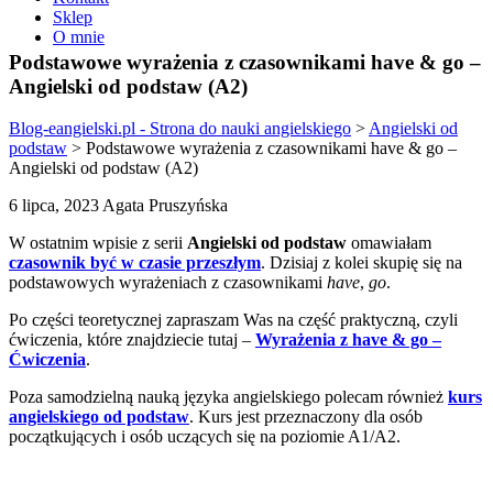
Sklep
O mnie
Podstawowe wyrażenia z czasownikami have & go –
Angielski od podstaw (A2)
Blog-eangielski.pl - Strona do nauki angielskiego
>
Angielski od
podstaw
>
Podstawowe wyrażenia z czasownikami have & go –
Angielski od podstaw (A2)
6 lipca, 2023 Agata Pruszyńska
W ostatnim wpisie z serii
Angielski od podstaw
omawiałam
czasownik być w czasie przeszłym
. Dzisiaj z kolei skupię się na
podstawowych wyrażeniach z czasownikami
have
,
go
.
Po części teoretycznej zapraszam Was na część praktyczną, czyli
ćwiczenia, które znajdziecie tutaj –
Wyrażenia z have & go –
Ćwiczenia
.
Poza samodzielną nauką języka angielskiego polecam również
kurs
angielskiego od podstaw
. Kurs jest przeznaczony dla osób
początkujących i osób uczących się na poziomie A1/A2.