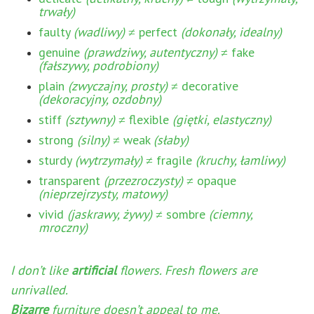
trwały)
faulty
(wadliwy)
≠ perfect
(dokonały, idealny)
genuine
(prawdziwy, autentyczny)
≠ fake
(fałszywy, podrobiony)
plain
(zwyczajny, prosty)
≠ decorative
(dekoracyjny, ozdobny)
stiff
(sztywny)
≠ flexible
(giętki, elastyczny)
strong
(silny)
≠ weak
(słaby)
sturdy
(wytrzymały)
≠ fragile
(kruchy, łamliwy)
transparent
(przezroczysty)
≠ opaque
(nieprzejrzysty, matowy)
vivid
(jaskrawy, żywy)
≠ sombre
(ciemny,
mroczny)
I don’t like
artificial
flowers. Fresh flowers are
unrivalled.
Bizarre
furniture doesn’t appeal to me.