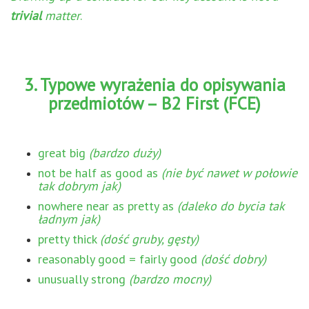
trivial
matter
.
3. Typowe wyrażenia do opisywania
przedmiotów – B2 First (FCE)
great big
(bardzo duży)
not be half as good as
(nie być nawet w połowie
tak dobrym jak)
nowhere near as pretty as
(daleko do bycia tak
ładnym jak)
pretty thick
(dość gruby, gęsty)
reasonably good = fairly good
(dość dobry)
unusually strong
(bardzo mocny)