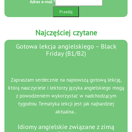
Adres e-mail
*
i
Adres
Prześlij
Najczęściej czytane
Gotowa lekcja angielskiego – Black
Friday (B1/B2)
Zapraszam serdecznie na najnowszą gotową lekcję,
którą nauczyciele i lektorzy języka angielskiego mogą
z powodzeniem wykorzystać w nadchodzącym
tygodniu. Tematyka lekcji jest jak najbardziej
aktualna...
Idiomy angielskie związane z zimą