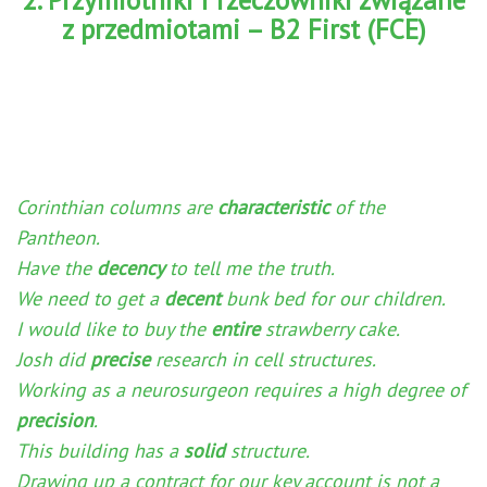
2. Przymiotniki i rzeczowniki związane
z przedmiotami – B2 First (FCE)
Corinthian columns are
characteristic
of the
Pantheon.
Have the
decency
to tell me the truth.
We need to get a
decent
bunk bed for our children.
I would like to buy the
entire
strawberry cake.
Josh did
precise
research in cell structures.
Working as a neurosurgeon requires a high degree of
precision
.
This building has a
solid
structure.
Drawing up a contract for our key account is not a