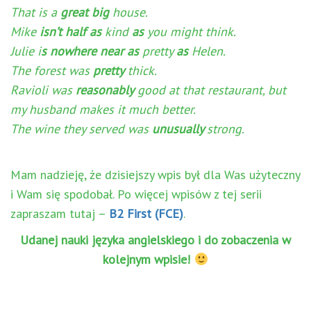
That is a
great big
house.
Mike
isn’t half as
kind
as
you might think.
Julie i
s nowhere near as
pretty
as
Helen.
The forest was
pretty
thick.
Ravioli was
reasonably
good at that restaurant, but
my husband makes it much better.
The wine they served was
unusually
strong.
Mam nadzieję, że dzisiejszy wpis był dla Was użyteczny
i Wam się spodobał. Po więcej wpisów z tej serii
zapraszam tutaj –
B2 First (FCE)
.
Udanej nauki języka angielskiego i do zobaczenia w
kolejnym wpisie!