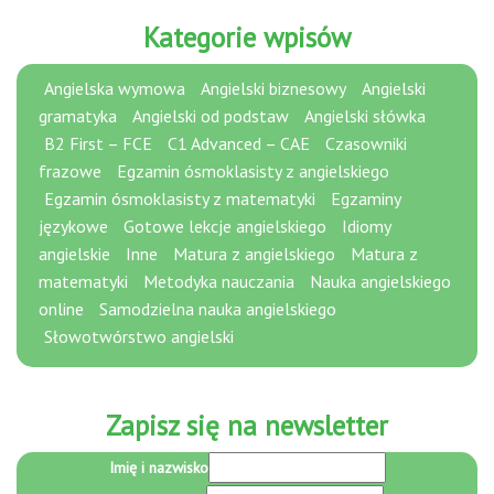
Kategorie wpisów
Angielska wymowa
Angielski biznesowy
Angielski
gramatyka
Angielski od podstaw
Angielski słówka
B2 First – FCE
C1 Advanced – CAE
Czasowniki
frazowe
Egzamin ósmoklasisty z angielskiego
Egzamin ósmoklasisty z matematyki
Egzaminy
językowe
Gotowe lekcje angielskiego
Idiomy
angielskie
Inne
Matura z angielskiego
Matura z
matematyki
Metodyka nauczania
Nauka angielskiego
online
Samodzielna nauka angielskiego
Słowotwórstwo angielski
Zapisz się na newsletter
e-
Imię i nazwisko
mail