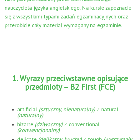
nauczyciela języka angielskiego. Na kursie zapoznacie
się z wszystkimi typami zadań egzaminacyjnych oraz
przerobicie cały materiał wymagany na egzaminie.
1. Wyrazy przeciwstawne opisujące
przedmioty – B2 First (FCE)
artificial
(sztuczny, nienaturalny)
≠ natural
(naturalny)
bizarre
(dziwaczny)
≠ conventional
(konwencjonalny)
delicate
(delikatny, kruchy)
≠ tough
(wytrzymały,