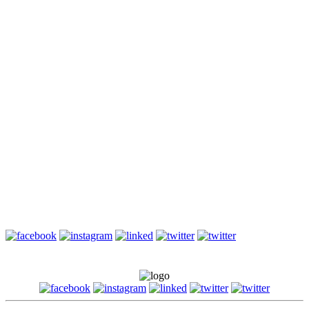
mail?
Do tegorocznej matury z angielskiego pozostało jeszcze 5 dni.
Ostatnio, w naszej pierwszej powtórce przed maturą powtarzaliśmy
przyimki i wyrażenia przyimkowe, które mogą pojawić się...
Słownictwo biznesowe – Szczupła produkcja i kontrola jakości
– Angielski biznesowy (B1/B2)
Zapraszam na kolejny wpis z serii Angielski biznesowy. W
poprzednim wpisie omówiłam produkcję. Dzisiejszy wpis będzie
również związany z produkcją, ponieważ przedstawię w nim:
szczupłą...