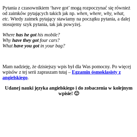
Pytania z czasownikiem ‘have got’ mogą rozpoczynać się również
od zaimków pytających takich jak np.
when, where, why, what,
etc.
Wtedy zaimek pytający stawiamy na początku pytania, a dalej
stosujemy szyk pytania, tak jak powyżej.
Where
has he got
his mobile?
Why
have they got
four cars?
What
have you got
in your bag?
Mam nadzieję, że dzisiejszy wpis był dla Was pomocny. Po więcej
wpisów z tej serii zapraszam tutaj –
Egzamin ósmoklasisty z
angielskiego
.
Udanej nauki języka angielskiego i do zobaczenia w kolejnym
wpisie! 🙂