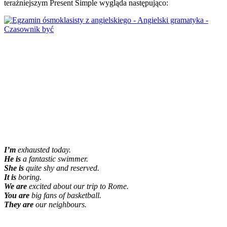
teraźniejszym Present Simple wygląda następująco:
I’m
exhausted today.
He is
a fantastic swimmer.
She is
quite shy and reserved.
It is
boring.
We are
excited about our trip to Rome.
You are
big fans of basketball.
They are
our neighbours.