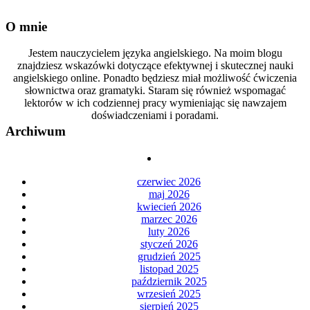
O mnie
Jestem nauczycielem języka angielskiego. Na moim blogu
znajdziesz wskazówki dotyczące efektywnej i skutecznej nauki
angielskiego online. Ponadto będziesz miał możliwość ćwiczenia
słownictwa oraz gramatyki. Staram się również wspomagać
lektorów w ich codziennej pracy wymieniając się nawzajem
doświadczeniami i poradami.
Archiwum
czerwiec 2026
maj 2026
kwiecień 2026
marzec 2026
luty 2026
styczeń 2026
grudzień 2025
listopad 2025
październik 2025
wrzesień 2025
sierpień 2025