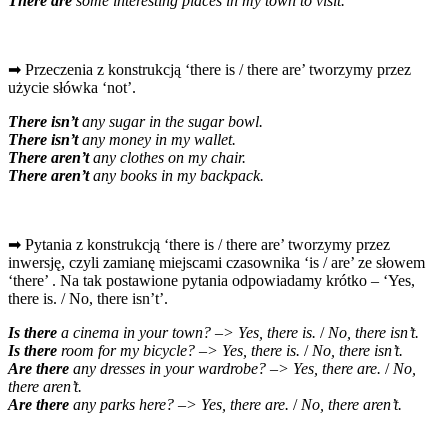
There are
some interesting places in my town to visit.
➡ Przeczenia z konstrukcją ‘there is / there are’ tworzymy przez
użycie słówka ‘not’.
There isn’t
any sugar in the sugar bowl.
There isn’t
any money in my wallet.
There aren’t
any clothes on my chair.
There aren’t
any books in my backpack.
➡ Pytania z konstrukcją ‘there is / there are’ tworzymy przez
inwersję, czyli zamianę miejscami czasownika ‘is / are’ ze słowem
‘there’ . Na tak postawione pytania odpowiadamy krótko – ‘Yes,
there is. / No, there isn’t’.
Is there
a cinema in your town? –> Yes, there is.
/
No, there isn’t.
Is there
room for my bicycle? –> Yes, there is.
/
No, there isn’t.
Are there
any dresses in your wardrobe? –> Yes, there are.
/
No,
there aren’t.
Are there
any parks here? –> Yes, there are.
/
No, there aren’t.