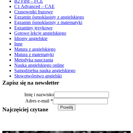
B2 First – FCE
C1 Advanced – CAE
Czasowniki frazowe
Egzamin ósmoklasisty z angielskiego
Egzamin ósmoklasisty z matematyki
Egzaminy językowe
Gotowe lekcje angielskiego
Idiomy angielskie
Inne
Matura z angielskiego
Matura z matematyki
Metodyka nauczania
Nauka angielskiego online
Samodzielna nauka angielskiego
Słowotwórstwo angielski
Zapisz się na newsletter
Imię
Imię i nazwisko
nazwisko
Adres e-mail
*
i
Prześlij
Najczęściej czytane
Gotowa lekcja angielskiego – Black Friday (B1/B2)