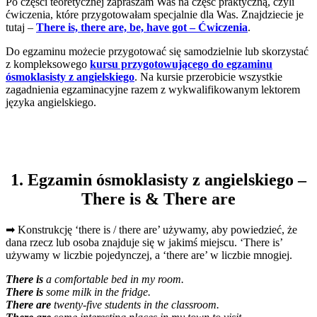
Po części teoretycznej zapraszam Was na część praktyczną, czyli
ćwiczenia, które przygotowałam specjalnie dla Was. Znajdziecie je
tutaj –
There is, there are, be, have got – Ćwiczenia
.
Do egzaminu możecie przygotować się samodzielnie lub skorzystać
z kompleksowego
kursu przygotowującego do egzaminu
ósmoklasisty z angielskiego
. Na kursie przerobicie wszystkie
zagadnienia egzaminacyjne razem z wykwalifikowanym lektorem
języka angielskiego.
1. Egzamin ósmoklasisty z angielskiego –
There is & There are
➡ Konstrukcję ‘there is / there are’ używamy, aby powiedzieć, że
dana rzecz lub osoba znajduje się w jakimś miejscu. ‘There is’
używamy w liczbie pojedynczej, a ‘there are’ w liczbie mnogiej.
There is
a comfortable bed in my room.
There is
some milk in the fridge.
There are
twenty-five students in the classroom.