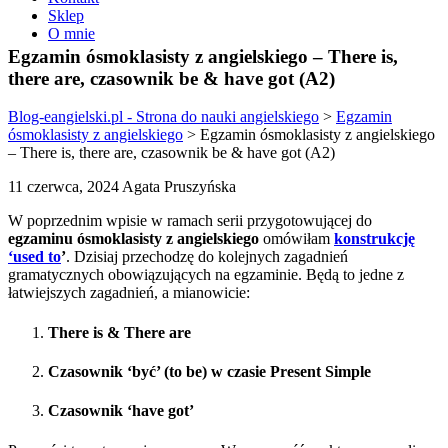
Sklep
O mnie
Egzamin ósmoklasisty z angielskiego – There is,
there are, czasownik be & have got (A2)
Blog-eangielski.pl - Strona do nauki angielskiego
>
Egzamin
ósmoklasisty z angielskiego
>
Egzamin ósmoklasisty z angielskiego
– There is, there are, czasownik be & have got (A2)
11 czerwca, 2024 Agata Pruszyńska
W poprzednim wpisie w ramach serii przygotowującej do
egzaminu ósmoklasisty z angielskiego
omówiłam
konstrukcję
‘used to
’
. Dzisiaj przechodzę do kolejnych zagadnień
gramatycznych obowiązujących na egzaminie. Będą to jedne z
łatwiejszych zagadnień, a mianowicie:
There is & There are
Czasownik ‘być’ (to be) w czasie Present Simple
Czasownik ‘have got’