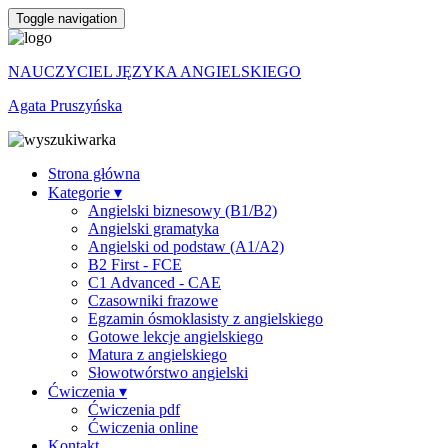
Toggle navigation
NAUCZYCIEL JĘZYKA ANGIELSKIEGO
Agata Pruszyńska
Strona główna
Kategorie ▾
Angielski biznesowy (B1/B2)
Angielski gramatyka
Angielski od podstaw (A1/A2)
B2 First - FCE
C1 Advanced - CAE
Czasowniki frazowe
Egzamin ósmoklasisty z angielskiego
Gotowe lekcje angielskiego
Matura z angielskiego
Słowotwórstwo angielski
Ćwiczenia ▾
Ćwiczenia pdf
Ćwiczenia online
Kontakt