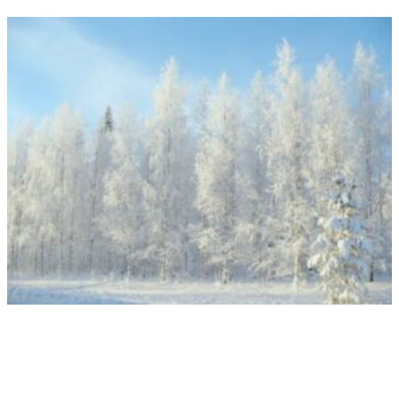
Kalendarzowa zima niedawno się rozpoczęła, dlatego już dziś na
blogu przypominam najważniejsze idiomy angielskie związane z tą
piękną porą roku. W końcu każda okazja jest dobra,...
Druga powtórka przed maturą z angielskiego – jak napisać e-