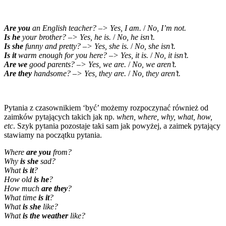
Are you
an English teacher? –> Yes, I am.
/
No, I’m not.
Is he
your brother? –> Yes, he is.
/
No, he isn’t.
Is she
funny and pretty? –> Yes, she is.
/
No, she isn’t.
Is it
warm enough for you here? –> Yes, it is.
/
No, it isn’t.
Are we
good parents? –> Yes, we are.
/
No, we aren’t.
Are they
handsome? –> Yes, they are.
/
No, they aren’t.
Pytania z czasownikiem ‘być’ możemy rozpoczynać również od
zaimków pytających takich jak np.
when, where, why, what, how,
etc
. Szyk pytania pozostaje taki sam jak powyżej, a zaimek pytający
stawiamy na początku pytania.
Where
are you
from?
Why
is she
sad?
What
is it
?
How old
is he
?
How much
are they
?
What time
is it
?
What
is she
like?
What
is the weather
like?