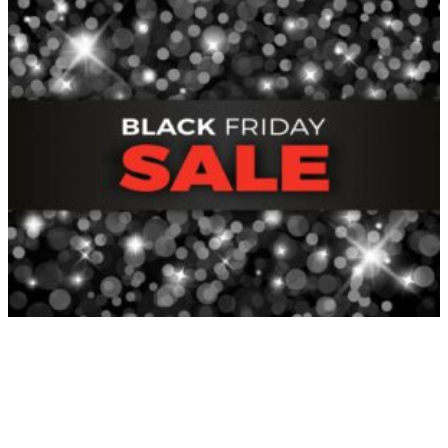
Zapraszam serdecznie na najnowszą gotową lekcję, którą
nauczyciele i lektorzy języka angielskiego mogą z powodzeniem
wykorzystać w nadchodzącym tygodniu. Tematyka lekcji jest jak
najbardziej aktualna...
Idiomy angielskie związane z zimą (B2/C1)