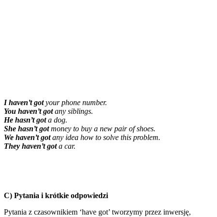
I haven’t got
your phone number.
You haven’t got
any siblings.
He hasn’t got
a dog.
She hasn’t got
money to buy a new pair of shoes.
We haven’t got
any idea how to solve this problem.
They haven’t got
a car.
C) Pytania i krótkie odpowiedzi
Pytania z czasownikiem ‘have got’ tworzymy przez inwersję,