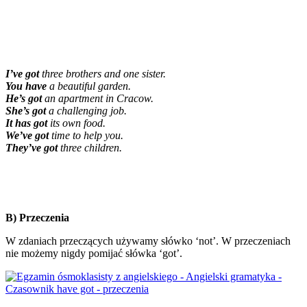
I’ve got
three brothers and one sister.
You have
a beautiful garden.
He’s got
an apartment in Cracow.
She’s got
a challenging job.
It has got
its own food.
We’ve got
time to help you.
They’ve got
three children.
B) Przeczenia
W zdaniach przeczących używamy słówko ‘not’. W przeczeniach
nie możemy nigdy pomijać słówka ‘got’.