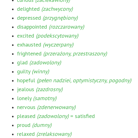
delighted
(zachwycony)
depressed
(przygnębiony)
disappointed
(rozczarowany)
excited
(podekscytowany)
exhausted
(wyczerpany)
frightened
(przerażony, przestraszony)
glad
(zadowolony)
guilty
(winny)
hopeful
(pełen nadziei, optymistyczny, pogodny)
jealous
(zazdrosny)
lonely
(samotny)
nervous
(zdenerwowany)
pleased
(zadowolony)
= satisfied
proud
(dumny)
relaxed
(zrelaksowany)