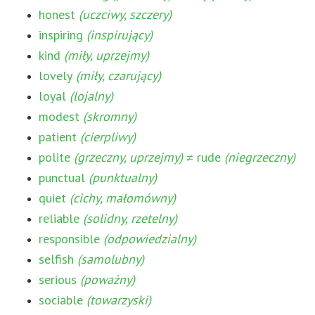
honest
(uczciwy, szczery)
inspiring
(inspirujący)
kind
(miły, uprzejmy)
lovely
(miły, czarujący)
loyal
(lojalny)
modest
(skromny)
patient
(cierpliwy)
polite
(grzeczny, uprzejmy)
≠ rude
(niegrzeczny)
punctual
(punktualny)
quiet
(cichy, małomówny)
reliable
(solidny, rzetelny)
responsible
(odpowiedzialny)
selfish
(samolubny)
serious
(poważny)
sociable
(towarzyski)