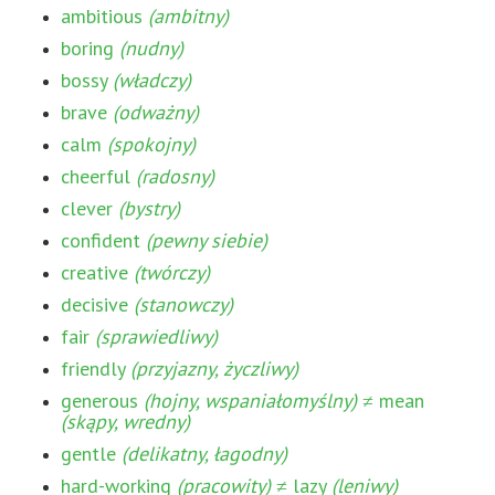
ambitious
(ambitny)
boring
(nudny)
bossy
(władczy)
brave
(odważny)
calm
(spokojny)
cheerful
(radosny)
clever
(bystry)
confident
(pewny siebie)
creative
(twórczy)
decisive
(stanowczy)
fair
(sprawiedliwy)
friendly
(przyjazny, życzliwy)
generous
(hojny, wspaniałomyślny)
≠ mean
(skąpy, wredny)
gentle
(delikatny, łagodny)
hard-working
(pracowity)
≠ lazy
(leniwy)