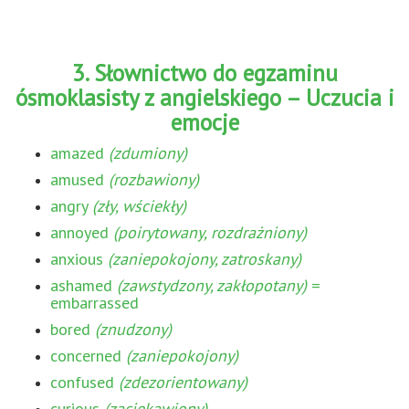
3. Słownictwo do egzaminu
ósmoklasisty z angielskiego – Uczucia i
emocje
amazed
(zdumiony)
amused
(rozbawiony)
angry
(zły, wściekły)
annoyed
(poirytowany, rozdrażniony)
anxious
(zaniepokojony, zatroskany)
ashamed
(zawstydzony, zakłopotany)
=
embarrassed
bored
(znudzony)
concerned
(zaniepokojony)
confused
(zdezorientowany)
curious
(zaciekawiony)