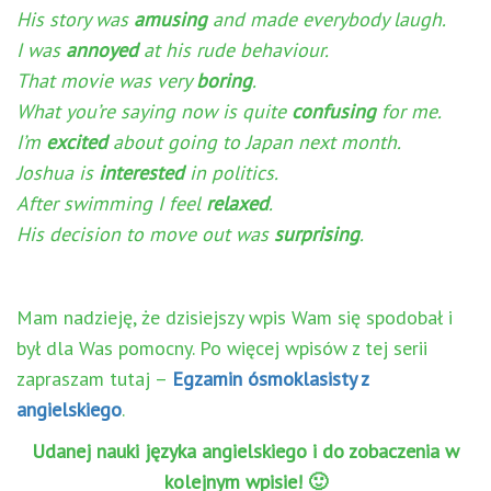
His story was
amusing
and made everybody laugh.
I was
annoyed
at his rude behaviour.
That movie was very
boring
.
What you’re saying now is quite
confusing
for me.
I’m
excited
about going to Japan next month.
Joshua is
interested
in politics.
After swimming I feel
relaxed
.
His decision to move out was
surprising
.
Mam nadzieję, że dzisiejszy wpis Wam się spodobał i
był dla Was pomocny. Po więcej wpisów z tej serii
zapraszam tutaj –
Egzamin ósmoklasisty z
angielskiego
.
Udanej nauki języka angielskiego i do zobaczenia w
kolejnym wpisie! 🙂