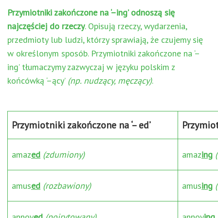
Przymiotniki zakończone na ‘–ing’ odnoszą się
najczęściej do rzeczy
. Opisują rzeczy, wydarzenia,
przedmioty lub ludzi, którzy sprawiają, że czujemy się
w określonym sposób. Przymiotniki zakończone na ‘–
ing’ tłumaczymy zazwyczaj w języku polskim z
końcówką ‘–ący’
(np. nudzący, męczący)
.
Przymiotniki zakończone na ‘– ed’
Przymiot
amaz
ed
(zdumiony)
amaz
ing
amus
ed
(rozbawiony)
amus
ing
annoy
ed
(poirytowany)
annoy
ing