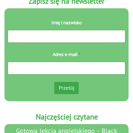
Zapisz się na newsletter
I
Imię i nazwisko
m
i
ę
*
*
Adres e-mail
*
Prześlij
Najczęściej czytane
Gotowa lekcja angielskiego – Black