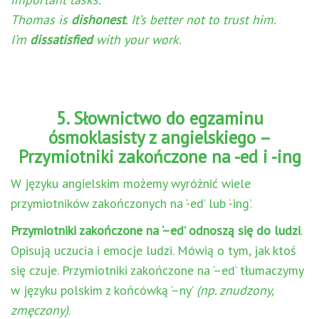
Thomas is
dishonest
. It’s better not to trust him.
I’m
dissatisfied
with your work.
5. Słownictwo do egzaminu
ósmoklasisty z angielskiego –
Przymiotniki zakończone na -ed i -ing
W języku angielskim możemy wyróżnić wiele
przymiotników zakończonych na ‘-ed’ lub ‘-ing’.
Przymiotniki zakończone na ‘–ed’ odnoszą się do ludzi
.
Opisują uczucia i emocje ludzi. Mówią o tym, jak ktoś
się czuje. Przymiotniki zakończone na ‘–ed’ tłumaczymy
w języku polskim z końcówką ‘–ny’
(np. znudzony,
zmęczony)
.