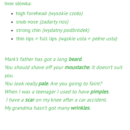
Inne słówka:
high forehead
(wysokie czoło)
snub nose
(zadarty nos)
strong chin
(wydatny podbródek)
thin lips
≠
full lips
(wąskie usta ≠ pełne usta)
Mark’s father has got a long
beard
.
You should shave off your
moustache
. It doesn’t suit
you.
You look really
pale
. Are you going to faint?
When I was a teenager I used to have
pimples
.
I have a
scar
on my knee after a car accident.
My grandma hasn’t got many
wrinkles
.