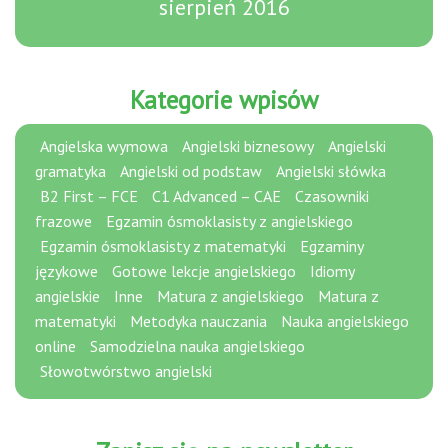
sierpień 2016
Kategorie wpisów
Angielska wymowa
Angielski biznesowy
Angielski
gramatyka
Angielski od podstaw
Angielski słówka
B2 First – FCE
C1 Advanced – CAE
Czasowniki
frazowe
Egzamin ósmoklasisty z angielskiego
Egzamin ósmoklasisty z matematyki
Egzaminy
językowe
Gotowe lekcje angielskiego
Idiomy
angielskie
Inne
Matura z angielskiego
Matura z
matematyki
Metodyka nauczania
Nauka angielskiego
online
Samodzielna nauka angielskiego
Słowotwórstwo angielski