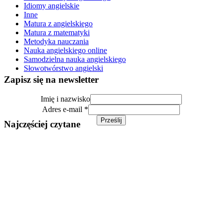
Idiomy angielskie
Inne
Matura z angielskiego
Matura z matematyki
Metodyka nauczania
Nauka angielskiego online
Samodzielna nauka angielskiego
Słowotwórstwo angielski
Zapisz się na newsletter
i
Imię i nazwisko
nazwisko
Adres e-mail
*
Adres
Prześlij
Najczęściej czytane
Gotowa lekcja angielskiego – Black Friday (B1/B2)
Zapraszam serdecznie na najnowszą gotową lekcję, którą
nauczyciele i lektorzy języka angielskiego mogą z powodzeniem
wykorzystać w nadchodzącym tygodniu. Tematyka lekcji jest jak
najbardziej aktualna...