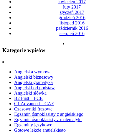
kwiecień 2017
luty 2017
styczeń 2017
grudzień 2016
listopad 2016
październik 2016
sierpień 2016
Kategorie wpisów
Angielska wymowa
Angielski biznesowy
Angielski gramatyka
Angielski od podstaw
Angielski słówka
B2 First – FCE
C1 Advanced – CAE
Czasowniki frazowe
Egzamin ósmoklasisty z angielskiego
Egzamin ósmoklasisty z matematyki
Egzaminy językowe
Gotowe lekcje angielskiego