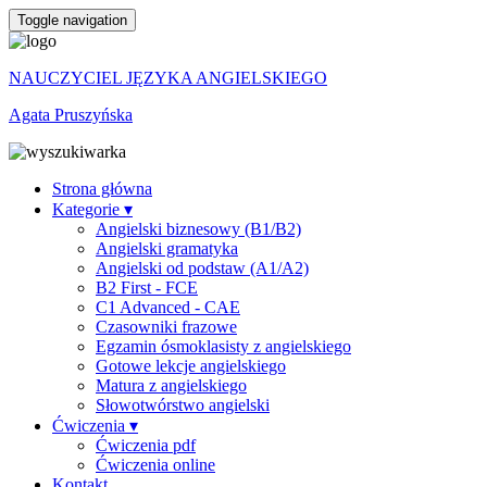
Toggle navigation
NAUCZYCIEL JĘZYKA ANGIELSKIEGO
Agata Pruszyńska
Strona główna
Kategorie ▾
Angielski biznesowy (B1/B2)
Angielski gramatyka
Angielski od podstaw (A1/A2)
B2 First - FCE
C1 Advanced - CAE
Czasowniki frazowe
Egzamin ósmoklasisty z angielskiego
Gotowe lekcje angielskiego
Matura z angielskiego
Słowotwórstwo angielski
Ćwiczenia ▾
Ćwiczenia pdf
Ćwiczenia online
Kontakt